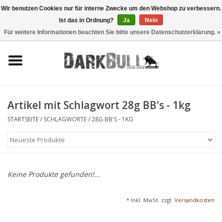
Wir benutzen Cookies nur für interne Zwecke um den Webshop zu verbessern.
Ist das in Ordnung?
Ja
Nein
0 Artikel - €0,00
Für weitere Informationen beachten Sie bitte unsere Datenschutzerklärung. »
Behörden- und
Schiesstraining
Survival & Outdoor
Artikel mit Schlagwort 28g BB's - 1kg
taktische Ausrüstung
STARTSEITE
/
SCHLAGWORTE
/
28G BB'S - 1KG
Optiken & Laser
Blog
Keine Produkte gefunden!...
Marken
* Inkl. MwSt. zzgl.
Versandkosten