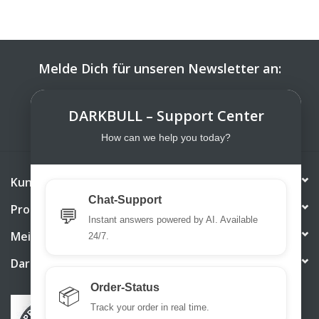
Melde Dich für unseren Newsletter an:
ABONNIEREN
DARKBULL – Support Center
How can we help you today?
Kundendienst
Chat-Support
Produkte
💬
Instant answers powered by AI. Available
Mein Konto
24/7.
DarkBull TrendStore
Order-Status
📦
Track your order in real time.