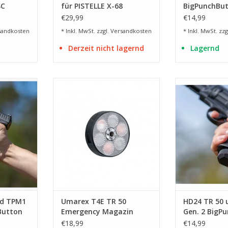
SC
für PISTELLE X-68
BigPunchBut
€29,99
€14,99
sandkosten
* Inkl. MwSt. zzgl.
Versandkosten
* Inkl. MwSt. zzg
Derzeit nicht lagernd
Lagernd
PPQ M2 und
vorgeladene Ersatztrommel für
Zubehör für die
 43
den HDR 50
NZUFÜGEN
ZUM WARENKORB HINZUFÜGEN
ZUM WARENKO
nd TPM1
Umarex T4E TR 50
HD24 TR 50 
Button
Emergency Magazin
Gen. 2 BigP
€18,99
€14,99