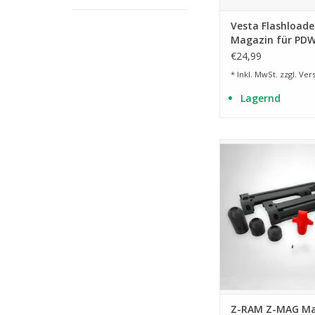
Vesta Flashloade
Magazin für PDW
Kal. 50
€24,99
* Inkl. MwSt. zzgl.
Ver
Lagernd
zur Verwendun
Stahlgeschossen 
Kapseln von 8 bis
ZUM WARENKORB HI
Z-RAM Z-MAG Ma