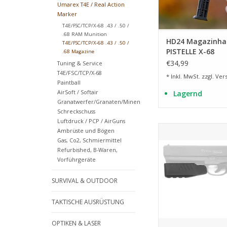
Umarex T4E / Real Action
Marker
T4E/FSC/TCP/X-68 .43 / .50 /
.68 RAM Munition
HD24 Magazinhal
T4E/FSC/TCP/X-68 .43 / .50 /
PISTELLE X-68
.68 Magazine
€34,99
Tuning & Service
T4E/FSC/TCP/X-68
* Inkl. MwSt. zzgl.
Ver
Paintball
AirSoft / Softair
Lagernd
Granatwerfer/Granaten/Minen
Schreckschuss
Luftdruck / PCP / AirGuns
Schnelllade
Ambrüste und Bögen
Gas, Co2, Schmiermittel
ZUM WARENKORB HI
Refurbished, B-Waren,
Vorführgeräte
SURVIVAL & OUTDOOR
TAKTISCHE AUSRÜSTUNG
OPTIKEN & LASER