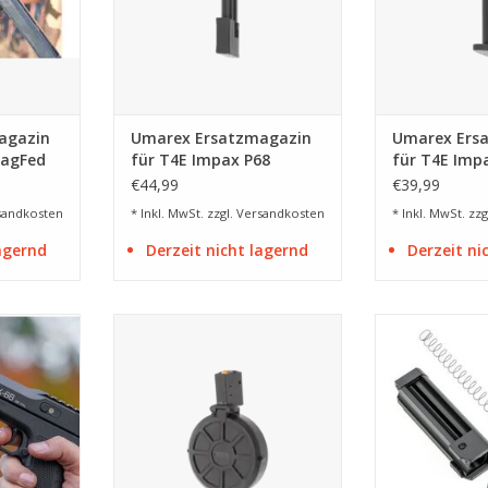
agazin
Umarex Ersatzmagazin
Umarex Ers
MagFed
für T4E Impax P68
für T4E Imp
s
MagFed Marker - 9
MagFed Mark
€44,99
€39,99
Schuss
Schuss
sandkosten
* Inkl. MwSt. zzgl.
Versandkosten
* Inkl. MwSt. zzg
lagernd
Derzeit nicht lagernd
Derzeit ni
sicheren
für Rundkugeln und First Strike
5 + 6 = 11 S
tzmagazins
Rounds im Kal. 68
Magazine
NZUFÜGEN
ZUM WARENKORB HINZUFÜGEN
ZUM WARENKO