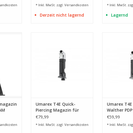
sandkosten
* Inkl. MwSt. zzgl.
Versandkosten
* Inkl. MwSt. zzg
Derzeit nicht lagernd
Lagernd
 Munition
8 Schuss
8 S
NZUFÜGEN
ZUM WARENKORB HINZUFÜGEN
ZUM WARENKO
zmagazin
Umarex T4E Quick-
Umarex T4E 
RAM
Piercing Magazin für
Walther PD
Walther PDP Compact
Kal. 43 - 8 S
€79,99
€59,99
Kal. 43 - 8 Schuss
sandkosten
* Inkl. MwSt. zzgl.
Versandkosten
* Inkl. MwSt. zzg