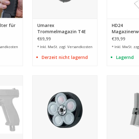
ter für
Umarex
HD24
Trommelmagazin T4E
Magazinerwe
TC 68 - 40 Schuss
Schuss für P
€69,99
€39,99
sandkosten
* Inkl. MwSt. zzgl.
Versandkosten
* Inkl. MwSt. zzg
Derzeit nicht lagernd
Lagernd
r
vorgeladene Ersatztrommel für
Magazin-Koppl
den HDR 68
Magazi
NZUFÜGEN
ZUM WARENKORB HINZUFÜGEN
ZUM WARENKO