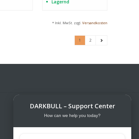
Lagernd
* Inkl. MwSt. zzgl.
Versandkosten
1
2
DARKBULL – Support Center
DarkBull TrendStore
DarkBull TrendStore – Your specialist
How can we help you today?
shop for tactical equipment for law
enforcement, military, security services,
fire brigades, rescue teams, sport