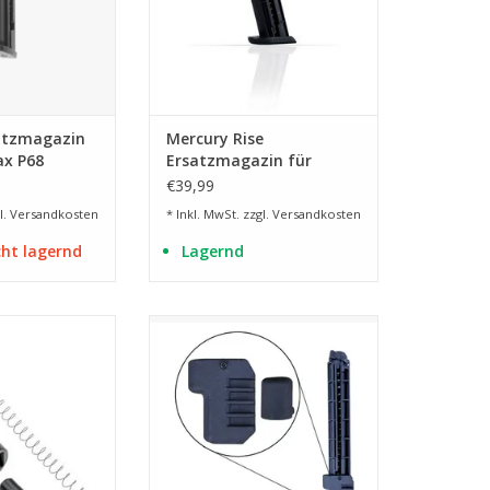
atzmagazin
Mercury Rise
ax P68
Ersatzmagazin für
er - 6
IntruBuster Gen.2 RAM
€39,99
l.
Versandkosten
* Inkl. MwSt. zzgl.
Versandkosten
cht lagernd
Lagernd
chuss Kal. 68
8 Schuss Kal. 68
rweiterung
Magazinerweiterung
RB HINZUFÜGEN
ZUM WARENKORB HINZUFÜGEN