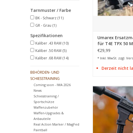
Tarnmuster / Farbe
BK - Schwarz
(11)
GR - Grau
(1)
Spezifikationen
Umarex Ersatzm
Kaliber .43 RAM
(10)
für T4E TPX 50 
Marker - 8 Schus
€29,99
Kaliber .50 RAM
(5)
Kaliber .68 RAM
(14)
* Inkl. MwSt. zzgl.
Ver
Derzeit nicht 
BEHÖRDEN- UND
SCHIESSTRAINING
Coming soon - IWA 2026
zur schnellen und 
News
Mitnahme eines Ersa
Schiesstraining /
Sportschütze
ZUM WARENKORB HI
Waffenzubehör
Waffen-Upgrades &
Anbauteile
Real Action Marker / MagFed
Paintball