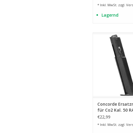
* Inkl. MwSt. zzgl.
Ver
Lagernd
für 7 Schuss Kal. 50
ZUM WARENKORB HI
Concorde Ersat
für Co2 Kal. 50 
Pistole
€22,99
* Inkl. MwSt. zzgl.
Ver