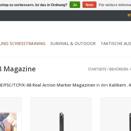
shop zu verbessern. Ist das in Ordnung?
Ja
Nein
Für weitere Inform
UND SCHIESSTRAINING
SURVIVAL & OUTDOOR
TAKTISCHE AU
68 Magazine
STARTSEITE
/
BEHÖRDEN- 
E/FSC/TCP/X-68
Real Action Marker Magazinen
in den
Kalibern .4
atzmagazin
9 Schuss Kal. 68 Ersatzmagazin
6 Schuss Kal. 
NZUFÜGEN
ZUM WARENKORB HINZUFÜGEN
ZUM WARENKO