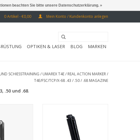
ationen beachten Sie bitte unsere Datenschutzerklärung. »
0 Artikel - €0,00
Mein Konto / Kundenkonto anlegen
SRÜSTUNG
OPTIKEN & LASER
BLOG
MARKEN
UND SCHIESSTRAINING
/
UMAREX T4E / REAL ACTION MARKER
/
T4E/FSC/TCP/X-68 .43 / .50 / .68 MAGAZINE
3, .50 und .68
.
68 Ersatzmagazin
6 Schuss Kal. 68 Ersatzmagazin
RB HINZUFÜGEN
ZUM WARENKORB HINZUFÜGEN