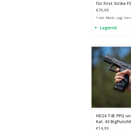
für First Strike F
€79,99
* Inkl. MwSt. zzgl.
Ver
Lagernd
Zubehör für die T4E 
T4E TPM1 Kal.
ZUM WARENKORB HI
HD24 T4E PPQ u
Kal. 43 BigPunch
€14,99