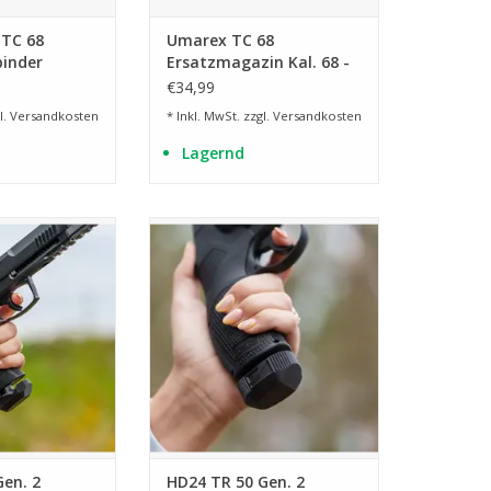
TC 68
Umarex TC 68
inder
Ersatzmagazin Kal. 68 -
20 Schuss
€34,99
l.
Versandkosten
* Inkl. MwSt. zzgl.
Versandkosten
Lagernd
 T4E TP 50 Gen.2
Zubehör für die T4E HDR/TR 50
Gen.2
RB HINZUFÜGEN
ZUM WARENKORB HINZUFÜGEN
Gen. 2
HD24 TR 50 Gen. 2