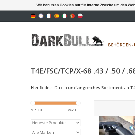
Wir benutzen Cookies nur für interne Zwecke um den Web
BEHÖRDEN- 
T4E/FSC/TCP/X-68 .43 / .50 / .
Hier findest Du ein
umfangreiches Sortiment
an
T4
8 Schuss Kal. 50 Ers
Min: €
0
Max: €
90
ZUM WARENKORB HI