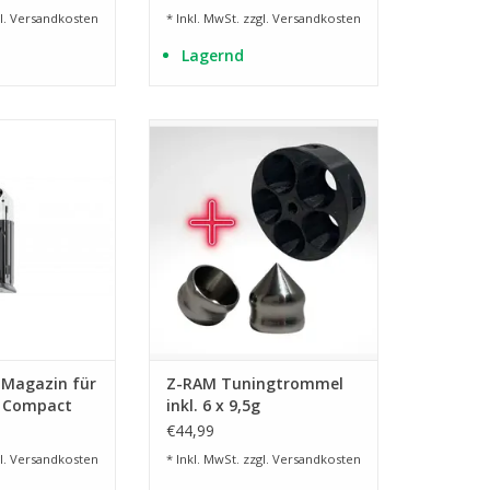
l.
Versandkosten
* Inkl. MwSt. zzgl.
Versandkosten
Lagernd
chuss
Tuning Trommel zum
Verschiessen von Kal. 68 Z-RAM
RB HINZUFÜGEN
Munition
ZUM WARENKORB HINZUFÜGEN
Magazin für
Z-RAM Tuningtrommel
P Compact
inkl. 6 x 9,5g
chuss
Stahlgeschosse für HDR
€44,99
68 und PS-110
l.
Versandkosten
* Inkl. MwSt. zzgl.
Versandkosten