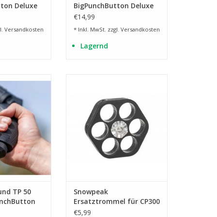
ton Deluxe
BigPunchButton Deluxe
€14,99
l.
Versandkosten
* Inkl. MwSt. zzgl.
Versandkosten
Lagernd
 T4E TR 50 und TP
1 Stück Kal. 50 Ersatztrommel - 6
50
Schuss
RB HINZUFÜGEN
ZUM WARENKORB HINZUFÜGEN
und TP 50
Snowpeak
unchButton
Ersatztrommel für CP300
und AirMax RAM Kal. 50
€5,99