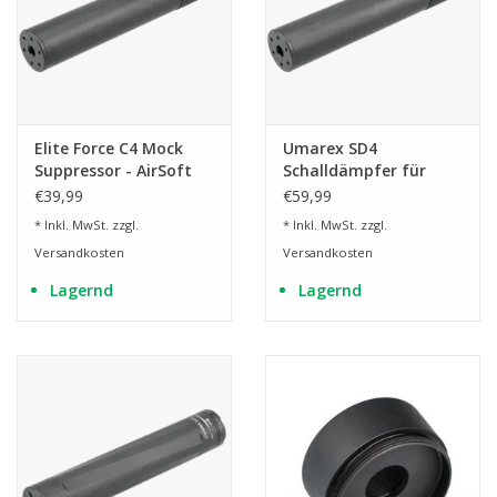
Elite Force C4 Mock
Umarex SD4
Suppressor - AirSoft
Schalldämpfer für
Schalldämpfer-
AirGuns
€39,99
€59,99
Attrappe
* Inkl. MwSt. zzgl.
* Inkl. MwSt. zzgl.
Versandkosten
Versandkosten
Lagernd
Lagernd