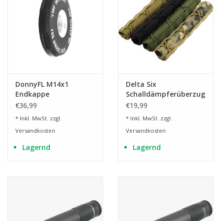
DonnyFL M14x1
Delta Six
Endkappe
Schalldämpferüberzug
Ronin/Emperor für AEA
€36,99
€19,99
Challenger
* Inkl. MwSt. zzgl.
* Inkl. MwSt. zzgl.
Versandkosten
Versandkosten
Lagernd
Lagernd