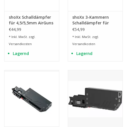
shoXx Schalldämpfer
shoXx 3-Kammern
für 4,5/5,5mm AirGuns
Schalldämpfer für
- 1/2-20UNF
4,5/5,5mm AirGuns -
€44,99
€54,99
1/2-20UNF
* Inkl. MwSt. zzgl.
* Inkl. MwSt. zzgl.
Versandkosten
Versandkosten
Lagernd
Lagernd