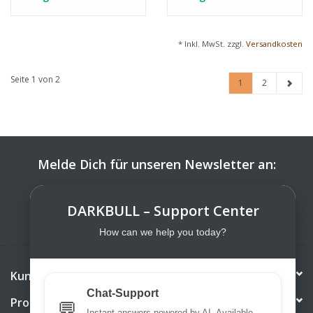
* Inkl. MwSt. zzgl.
Versandkosten
Seite 1 von 2
1
2
Melde Dich für unseren Newsletter an:
ABONNIEREN
DARKBULL – Support Center
How can we help you today?
Kundendienst
Chat-Support
Produkte
💬
Instant answers powered by AI. Available