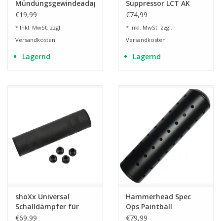
Mündungsgewindeadapter
Suppressor LCT AK
M14 auf M24
Serie
€19,99
€74,99
* Inkl. MwSt. zzgl.
* Inkl. MwSt. zzgl.
Versandkosten
Versandkosten
Lagernd
Lagernd
shoXx Universal
Hammerhead Spec
Schalldämpfer für
Ops Paintball
Gas- und Signalwaffen
Schalldämpfer Kal. 68
€69,99
€79,99