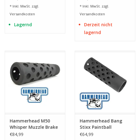
9mm P.A.K
für HDX 68
* Inkl. MwSt. zzgl.
* Inkl. MwSt. zzgl.
Versandkosten
Versandkosten
Lagernd
Derzeit nicht
lagernd
Hammerhead M50
Hammerhead Bang
Whisper Muzzle Brake
Stixx Paintball
Suppressor Kal. 68 für
Muzzlebrake Kal. 68
€84,99
€64,99
HDX 68