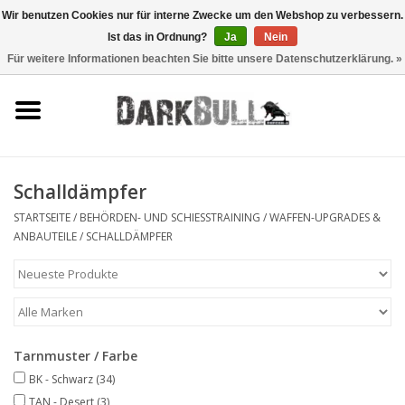
Wir benutzen Cookies nur für interne Zwecke um den Webshop zu verbessern.
Ist das in Ordnung?
Ja
Nein
0 Artikel - €0,00
Für weitere Informationen beachten Sie bitte unsere Datenschutzerklärung. »
Behörden- und
Schiesstraining
Survival & Outdoor
Schalldämpfer
taktische Ausrüstung
STARTSEITE
/
BEHÖRDEN- UND SCHIESSTRAINING
/
WAFFEN-UPGRADES &
ANBAUTEILE
/
SCHALLDÄMPFER
Optiken & Laser
Blog
Tarnmuster / Farbe
Marken
BK - Schwarz
(34)
TAN - Desert
(3)