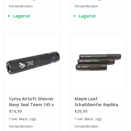
Versandkosten
Versandkosten
Lagernd
Lagernd
Cyma AirSoft Silencer
Maple Leaf
Navy Seal Team 145 x
Schalldämfer Replika
30 mm - BK
14 mm CW/CCW + 16
€19,99
€39,99
mm CW
* Inkl. MwSt. zzgl.
* Inkl. MwSt. zzgl.
Versandkosten
Versandkosten