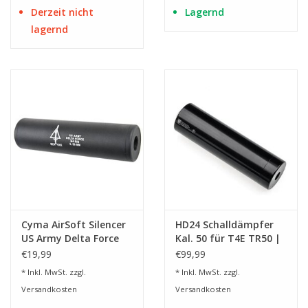
Derzeit nicht
Lagernd
lagernd
Cyma AirSoft Silencer
HD24 Schalldämpfer
US Army Delta Force
Kal. 50 für T4E TR50 |
130 x 35 mm- BK
TP50
€19,99
€99,99
* Inkl. MwSt. zzgl.
* Inkl. MwSt. zzgl.
Versandkosten
Versandkosten