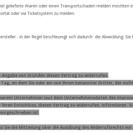
 viel gelieferte Waren oder einen Transportschaden melden möchten er
ortal oder via Ticketsystem zu melden.
ersteller - in der Regel beschleunigt sich dadurch die Abwicklung. Si
e Angabe von Gründen diesen Vertrag zu widerrufen.
Tag, an dem Sie oder ein von Ihnen benannter Dritter, der nicht 
serem Unternehmen laut dem Unternehmensdaten des Impressums 
er Ihren Entschluss, diesen Vertrag zu widerrufen, informieren.
vorgeschrieben ist.
ss Sie die Mitteilung über die Ausübung des Widerrufsrechts vor