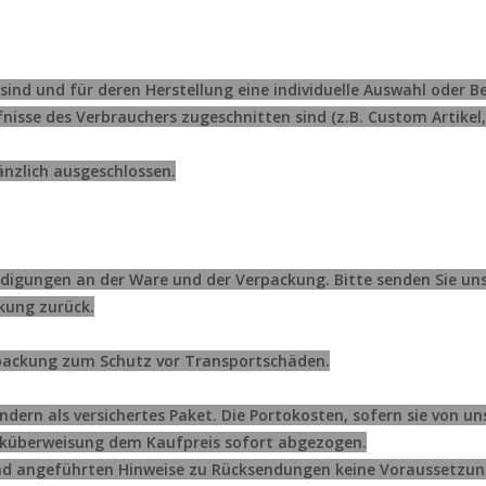
gt sind und für deren Herstellung eine individuelle Auswahl od
fnisse des Verbrauchers zugeschnitten sind (z.B. Custom Artikel
änzlich ausgeschlossen.
igungen an der Ware und der Verpackung. Bitte senden Sie uns 
kung zurück.
erpackung zum Schutz vor Transportschäden.
ondern als versichertes Paket. Die Portokosten, sofern sie von un
cküberweisung dem Kaufpreis sofort abgezogen.
end angeführten Hinweise zu Rücksendungen keine Voraussetzun