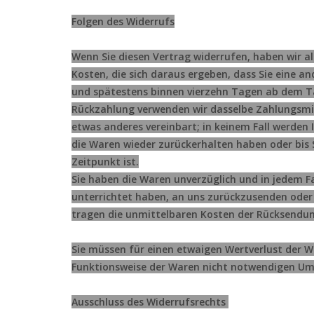
Folgen des Widerrufs
Wenn Sie diesen Vertrag widerrufen, haben wir al
Kosten, die sich daraus ergeben, dass Sie eine a
und spätestens binnen vierzehn Tagen ab dem Tag
Rückzahlung verwenden wir dasselbe Zahlungsmitt
etwas anderes vereinbart; in keinem Fall werden
die Waren wieder zurückerhalten haben oder bis
Zeitpunkt ist.
Sie haben die Waren unverzüglich und in jedem F
unterrichtet haben, an uns zurückzusenden oder z
tragen die unmittelbaren Kosten der Rücksendu
Sie müssen für einen etwaigen Wertverlust der 
Funktionsweise der Waren nicht notwendigen Um
Ausschluss des Widerrufsrechts