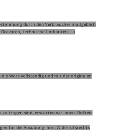
er Bestimmung durch den Verbraucher maßgeblich
, Gravuren, technische Umbauten, ...)
die Ware vollständig und mit der originalen
s zu tragen sind, erstatten wir Ihnen. Unfreie
gen für die Ausübung Ihres Widerrufsrechts