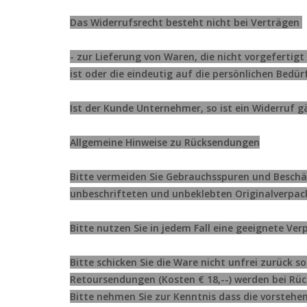
Das Widerrufsrecht besteht nicht bei Verträgen
- zur Lieferung von Waren, die nicht vorgeferti
ist oder die eindeutig auf die persönlichen Bedür
Ist der Kunde Unternehmer, so ist ein Widerruf g
Allgemeine Hinweise zu Rücksendungen
Bitte vermeiden Sie Gebrauchsspuren und Beschäd
unbeschrifteten und unbeklebten Originalverpac
Bitte nutzen Sie in jedem Fall eine geeignete V
Bitte schicken Sie die Ware nicht unfrei zurück s
Retoursendungen (Kosten € 18,--) werden bei Rü
Bitte nehmen Sie zur Kenntnis dass die vorsteh