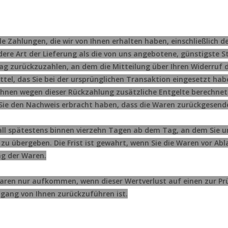
le Zahlungen, die wir von Ihnen erhalten haben, einschließlich 
ndere Art der Lieferung als die von uns angebotene, günstigste 
 zurückzuzahlen, an dem die Mitteilung über Ihren Widerruf die
el, das Sie bei der ursprünglichen Transaktion eingesetzt habe
 Ihnen wegen dieser Rückzahlung zusätzliche Entgelte berechnet.
 Sie den Nachweis erbracht haben, dass die Waren zurückgesend
all spätestens binnen vierzehn Tagen ab dem Tag, an dem Sie u
u übergeben. Die Frist ist gewahrt, wenn Sie die Waren vor Abl
ng der Waren.
Waren nur aufkommen, wenn dieser Wertverlust auf einen zur Pr
gang von Ihnen zurückzuführen ist.