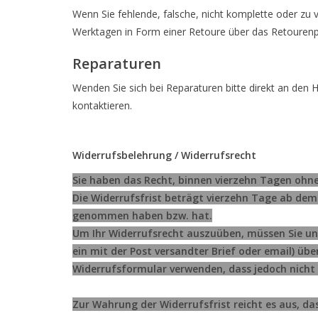
Wenn Sie fehlende, falsche, nicht komplette oder zu
Werktagen in Form einer Retoure über das Retourenp
Reparaturen
Wenden Sie sich bei Reparaturen bitte direkt an den H
kontaktieren.
Widerrufsbelehrung / Widerrufsrecht
Sie haben das Recht, binnen vierzehn Tagen ohn
Die Widerrufsfrist beträgt vierzehn Tage ab dem 
genommen haben bzw. hat.
Um Ihr Widerrufsrecht auszuüben, müssen Sie un
ein mit der Post versandter Brief oder email) üb
Widerrufsformular verwenden, dass jedoch nicht 
Zur Wahrung der Widerrufsfrist reicht es aus, da