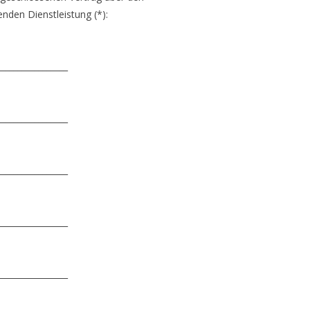
nden Dienstleistung (*):
_________________
_________________
_________________
_________________
_________________