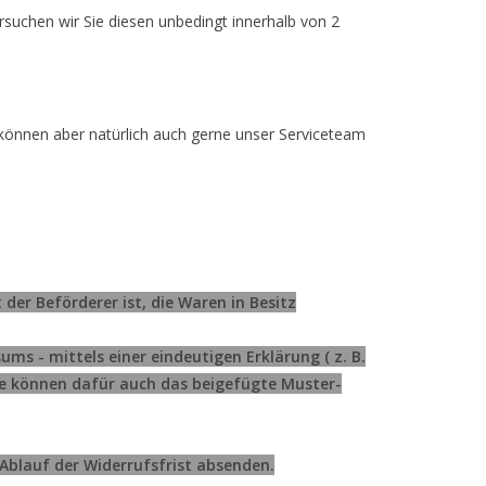
suchen wir Sie diesen unbedingt innerhalb von 2
e können aber natürlich auch gerne unser Serviceteam
der Beförderer ist, die Waren in Besitz
- mittels einer eindeutigen Erklärung ( z. B.
 Sie können dafür auch das beigefügte Muster-
 Ablauf der Widerrufsfrist absenden.