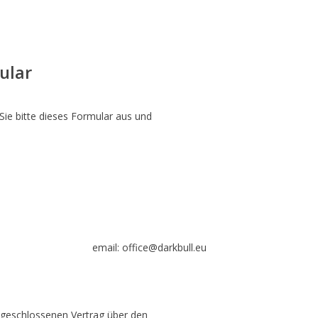
ar
Sie bitte dieses Formular aus und
ail:
office@darkbull.eu
abgeschlossenen Vertrag über den