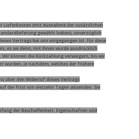
der Lieferkosten (mit Ausnahme der zusätzlichen
Standardlieferung gewählt haben), unverzüglich
ses Vertrags bei uns eingegangen ist. Für diese
n, es sei denn, mit Ihnen wurde ausdrücklich
 Wir können die Rückzahlung verweigern, bis wir
et wurden, je nachdem, welches der frühere
ns über den Widerruf dieses Vertrags
auf der Frist von vierzehn Tagen absenden. Sie
üfung der Beschaffenheit, Eigenschaften und