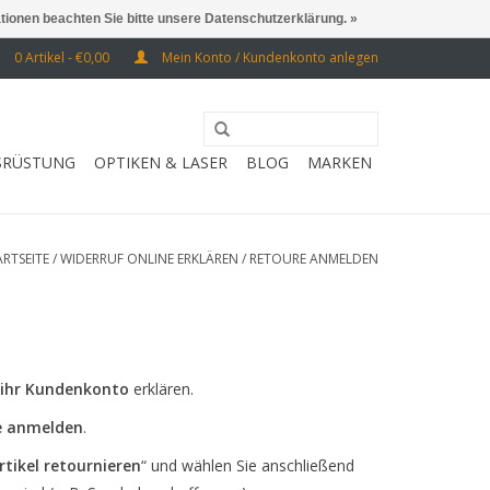
ationen beachten Sie bitte unsere Datenschutzerklärung. »
0 Artikel - €0,00
Mein Konto / Kundenkonto anlegen
SRÜSTUNG
OPTIKEN & LASER
BLOG
MARKEN
ARTSEITE
/
WIDERRUF ONLINE ERKLÄREN / RETOURE ANMELDEN
r ihr Kundenkonto
erklären.
e anmelden
.
rtikel retournieren
“ und wählen Sie anschließend