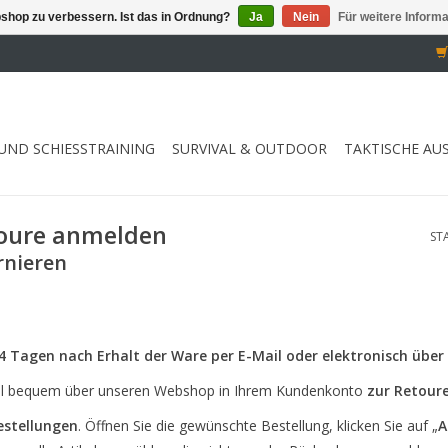
shop zu verbessern. Ist das in Ordnung?
Ja
Nein
Für weitere Inform
UND SCHIESSTRAINING
SURVIVAL & OUTDOOR
TAKTISCHE AU
toure anmelden
ST
rnieren
14 Tagen
nach Erhalt der Ware
per E-Mail oder elektronisch übe
tikel bequem über unseren Webshop in Ihrem Kundenkonto
zur Retour
estellungen
. Öffnen Sie die gewünschte Bestellung, klicken Sie auf „
A