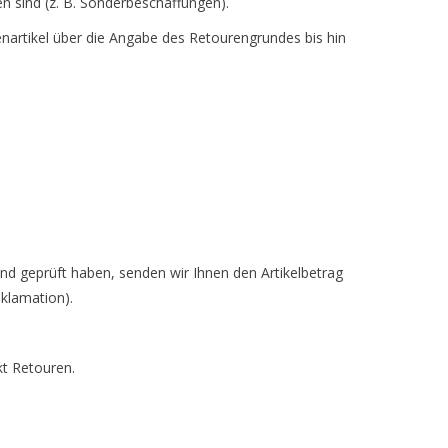
en sind (z. B. Sonderbeschaffungen).
enartikel über die Angabe des Retourengrundes bis hin
nd geprüft haben, senden wir Ihnen den Artikelbetrag
klamation).
kt Retouren.