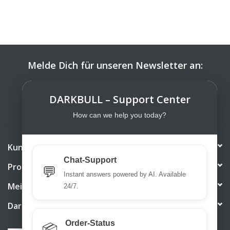
Melde Dich für unseren Newsletter an:
ABONNIEREN
DARKBULL – Support Center
How can we help you today?
Kundendienst
Chat-Support
Produkte
💬
Instant answers powered by AI. Available
Mein Konto
24/7.
DarkBull TrendStore
Order-Status
📦