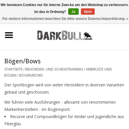
Wir benutzen Cookies nur für interne Zwecke um den Webshop zu verbessern.
Ist das in Ordnung?
Ja
Nein
0 Artikel - €0,00
Für weitere Informationen beachten Sie bitte unsere Datenschutzerklärung. »
Behörden- und
Schiesstraining
Survival & Outdoor
Bögen/Bows
taktische Ausrüstung
STARTSEITE
/
BEHÖRDEN- UND SCHIESSTRAINING
/
AMBRÜSTE UND
BÖGEN
/
BÖGEN/BOWS
Optiken & Laser
Der Sportbogen wird von vielen Herstellern in diversen Varianten
gebaut und geschossen.
Blog
Wir führen viele Ausführungen - allesamt von renommierten
Markenherstellern - im Bogensport:
Marken
Recurve und Compoundbögen für Kinder und Jugendliche aus
Fiberglas