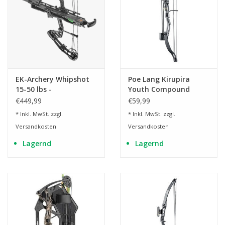
EK-Archery Whipshot
Poe Lang Kirupira
15-50 lbs -
Youth Compound
Compoundbogen mit
Bogen Set
€449,99
€59,99
Schnellfeuer Magazin
* Inkl. MwSt. zzgl.
* Inkl. MwSt. zzgl.
Versandkosten
Versandkosten
Lagernd
Lagernd