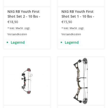
NXG RB Youth First
NXG RB Youth First
Shot Set 2 - 10 lbs -
Shot Set 1 - 10 lbs -
1020 mm
950 mm
€18,90
€15,90
* Inkl. MwSt. zzgl.
* Inkl. MwSt. zzgl.
Versandkosten
Versandkosten
Lagernd
Lagernd