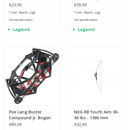
Bogen Set - 510 - 610
€23,90
€39,99
mm
* Inkl. MwSt. zzgl.
* Inkl. MwSt. zzgl.
Versandkosten
Versandkosten
Lagernd
Lagernd
Poe Lang Buster
NXG RB Youth Aim 30-
Compound Jr. Bogen
40 lbs - 1360 mm
Set
€89,99
€42,90