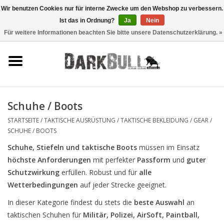
Wir benutzen Cookies nur für interne Zwecke um den Webshop zu verbessern.
Ist das in Ordnung?
Ja
Nein
0 Artikel - €0,00
Für weitere Informationen beachten Sie bitte unsere Datenschutzerklärung. »
Behörden- und
Schiesstraining
Survival & Outdoor
Schuhe / Boots
taktische Ausrüstung
STARTSEITE
/
TAKTISCHE AUSRÜSTUNG
/
TAKTISCHE BEKLEIDUNG / GEAR
/
SCHUHE / BOOTS
Optiken & Laser
Schuhe, Stiefeln und taktische Boots
müssen im Einsatz
höchste Anforderungen
mit perfekter
Passform
und
guter
Schutzwirkung
erfüllen.
Robust und für
alle
Blog
Wetterbedingungen
auf jeder Strecke geeignet.
Marken
In dieser Kategorie findest du stets die
beste Auswahl
an
taktischen Schuhen für
Militär
, Polizei, AirSoft, Paintball,