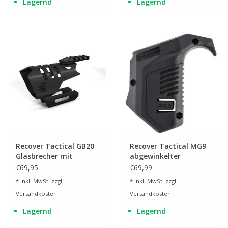
Lagernd
Lagernd
Recover Tactical GB20
Recover Tactical MG9
Glasbrecher mit
abgewinkelter
Optikhalterung
Magazinpouch für
€69,95
€69,99
Glock 9mm/SW40/357
* Inkl. MwSt. zzgl.
* Inkl. MwSt. zzgl.
Magazine
Versandkosten
Versandkosten
Lagernd
Lagernd