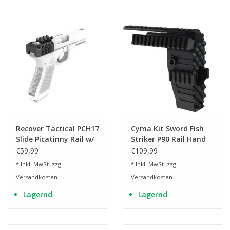
Recover Tactical PCH17
Cyma Kit Sword Fish
Slide Picatinny Rail w/
Striker P90 Rail Hand
Charging Handle für
Guard - BK
€59,99
€109,99
Glock Gen 1, 3, 5
* Inkl. MwSt. zzgl.
* Inkl. MwSt. zzgl.
Versandkosten
Versandkosten
Lagernd
Lagernd