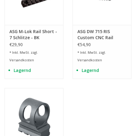
ASG M-Lok Rail Short -
ASG DW 715 RIS
7 Schlitze - BK
Custom CNC Rail
Mount - Silber
€29,90
€54,90
* Inkl. MwSt. zzgl.
* Inkl. MwSt. zzgl.
Versandkosten
Versandkosten
Lagernd
Lagernd