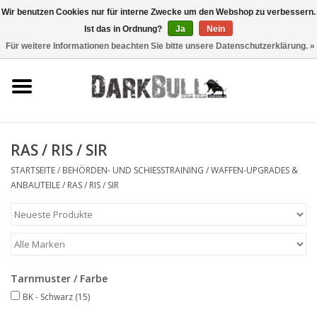
Wir benutzen Cookies nur für interne Zwecke um den Webshop zu verbessern.
Ist das in Ordnung?
Ja
Nein
0 Artikel - €0,00
Für weitere Informationen beachten Sie bitte unsere Datenschutzerklärung. »
Behörden- und
Schiesstraining
Survival & Outdoor
RAS / RIS / SIR
taktische Ausrüstung
STARTSEITE
/
BEHÖRDEN- UND SCHIESSTRAINING
/
WAFFEN-UPGRADES &
ANBAUTEILE
/
RAS / RIS / SIR
Optiken & Laser
Blog
Tarnmuster / Farbe
Marken
BK - Schwarz
(15)