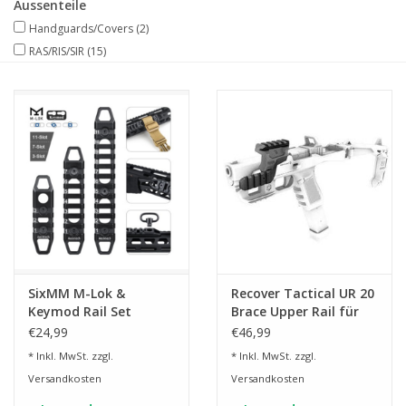
Aussenteile
Handguards/Covers
(2)
RAS/RIS/SIR
(15)
SixMM M-Lok &
Recover Tactical UR 20
Keymod Rail Set
Brace Upper Rail für
Metall 3/7/11 Slots
20/20 Stabilizer
€24,99
€46,99
Conversion Kit
* Inkl. MwSt. zzgl.
* Inkl. MwSt. zzgl.
Versandkosten
Versandkosten