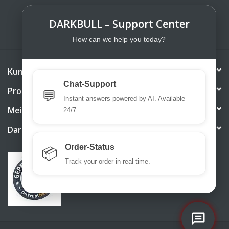
ABONNIEREN
DARKBULL – Support Center
How can we help you today?
Kundendienst
Chat-Support
Produkte
💬
Instant answers powered by AI. Available
Mein Konto
24/7.
DarkBull TrendStore
Order-Status
📦
Track your order in real time.