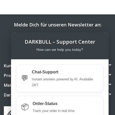
Melde Dich für unseren Newsletter an:
ABONNIEREN
DARKBULL – Support Center
How can we help you today?
Kundendienst
Chat-Support
Produkte
💬
Instant answers powered by AI. Available
Mein Konto
24/7.
DarkBull TrendStore
Order-Status
📦
Track your order in real time.