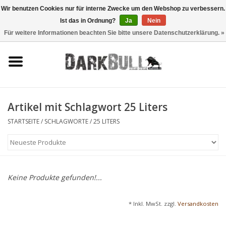
Wir benutzen Cookies nur für interne Zwecke um den Webshop zu verbessern.
Ist das in Ordnung?
Ja
Nein
0 Artikel - €0,00
Für weitere Informationen beachten Sie bitte unsere Datenschutzerklärung. »
Behörden- und
Schiesstraining
Survival & Outdoor
Artikel mit Schlagwort 25 Liters
taktische Ausrüstung
STARTSEITE
/
SCHLAGWORTE
/
25 LITERS
Optiken & Laser
Blog
Keine Produkte gefunden!...
Marken
* Inkl. MwSt. zzgl.
Versandkosten