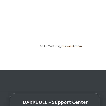
* Inkl. MwSt. zzgl.
Versandkosten
DARKBULL – Support Center
DarkBull TrendStore