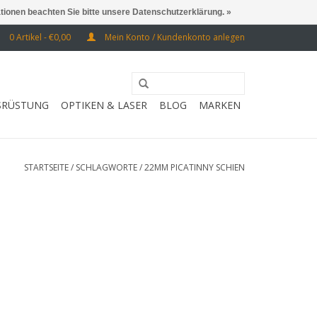
ationen beachten Sie bitte unsere Datenschutzerklärung. »
0 Artikel - €0,00
Mein Konto / Kundenkonto anlegen
SRÜSTUNG
OPTIKEN & LASER
BLOG
MARKEN
STARTSEITE
/
SCHLAGWORTE
/
22MM PICATINNY SCHIEN