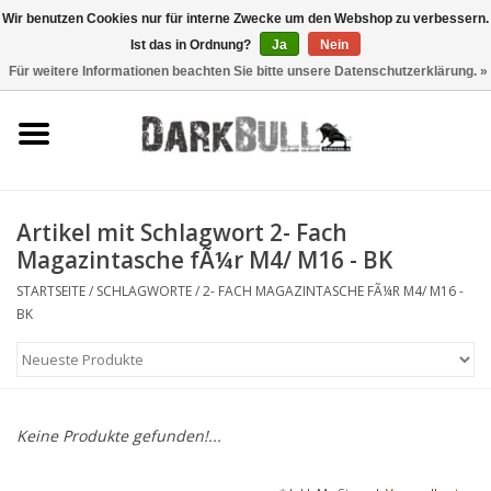
Wir benutzen Cookies nur für interne Zwecke um den Webshop zu verbessern.
Ist das in Ordnung?
Ja
Nein
0 Artikel - €0,00
Für weitere Informationen beachten Sie bitte unsere Datenschutzerklärung. »
Behörden- und
Schiesstraining
Survival & Outdoor
Artikel mit Schlagwort 2- Fach
Magazintasche fÃ¼r M4/ M16 - BK
taktische Ausrüstung
STARTSEITE
/
SCHLAGWORTE
/
2- FACH MAGAZINTASCHE FÃ¼R M4/ M16 -
BK
Optiken & Laser
Blog
Keine Produkte gefunden!...
Marken