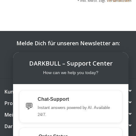
* Inkl. MwSt. zzgl.
Versandkosten
Melde Dich für unseren Newsletter an:
ABONNIEREN
DARKBULL – Support Center
How can we help you today?
Kundendienst
Chat-Support
Produkte
💬
Instant answers powered by AI. Available
Mein Konto
24/7.
DarkBull TrendStore