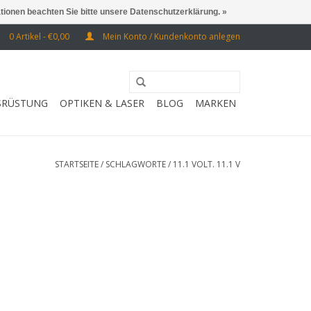
ationen beachten Sie bitte unsere Datenschutzerklärung. »
0 Artikel - €0,00
Mein Konto / Kundenkonto anlegen
SRÜSTUNG
OPTIKEN & LASER
BLOG
MARKEN
STARTSEITE
/
SCHLAGWORTE
/
11.1 VOLT. 11.1 V