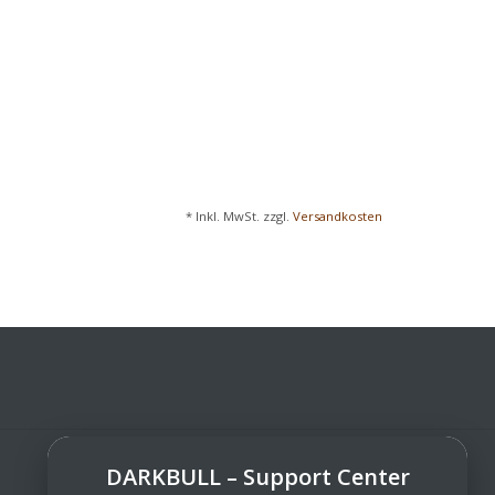
* Inkl. MwSt. zzgl.
Versandkosten
DARKBULL – Support Center
DarkBull TrendStore