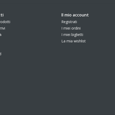
ti
Il mio account
rodotti
Registrati
rivi
I miei ordini
%
I miei biglietti
La mia wishlist
d