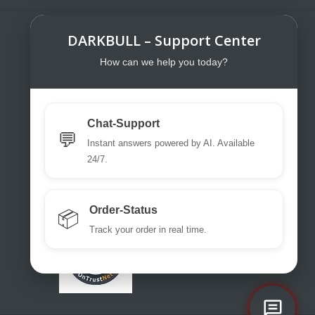
DARKBULL – Support Center
DarkBull TrendStore
DarkBull TrendStore – Your specialist
How can we help you today?
shop for tactical equipment for law
enforcement, military, security services,
fire brigades, rescue teams, sport
Chat-Support
shooters and hunters.
💬
Instant answers powered by AI. Available
Please use our excellent chat
24/7.
support or write us a ticket or an email.
office@darkbull.eu
Order-Status
📦
Track your order in real time.