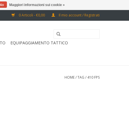
No
Maggiori informazioni sui cookie »
0 Articoli - €0,00
Il mio account / Registrati
RTO
EQUIPAGGIAMENTO TATTICO
HOME
/
TAG
/
410 FPS