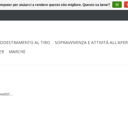
puter per aiutarci a rendere questo sito migliore. Questo va bene?
Sì
ADDESTRAMENTO AL TIRO
SOPRAVVIVENZA E ATTIVITÀ ALL'APE
ER
MARCHE
ato!...