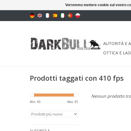
Vorremmo mettere cookie sul vostro com
AUTORITÀ E 
OTTICA E LAS
Prodotti taggati con 410 fps
Nessun prodotto trov
Min: €
0
Max: €
5
AUTORITÀ E