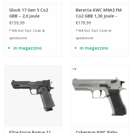
Glock 17 Gen 5 Co2
Beretta KWC M9A3 FM
GBB – 2,0 joule
Co2 GBB 1,30 Joule -
FDE
€159,99
€179,99
* IVA Incl. Escl.
Costi di
* IVA Incl. Escl.
Costi di
spedizione
spedizione
in magazzino
in magazzino
Elite Force Rogue 11
Cybergun KWC Baby