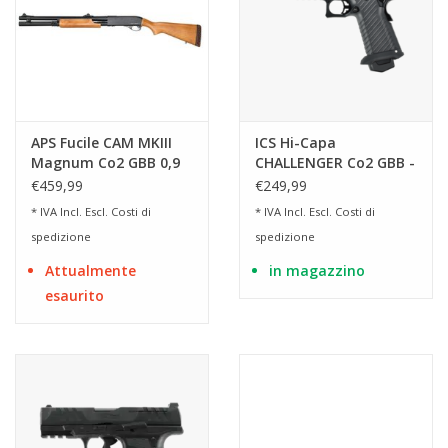
APS Fucile CAM MKIII
ICS Hi-Capa
Magnum Co2 GBB 0,9
CHALLENGER Co2 GBB -
Joule - WD
BK
€459,99
€249,99
* IVA Incl. Escl.
Costi di
* IVA Incl. Escl.
Costi di
spedizione
spedizione
Attualmente
in magazzino
esaurito