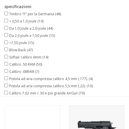
specificazioni
Timbro "F" per la Germania
(48)
> 0,50 a 1,0 joule
(10)
Da 1,0 joule a 2,0 joule
(44)
Da 2,0 joule a 7,50 joule
(15)
>7,50 joule
(15)
Blow Back
(47)
Softair calibro 6mm
(14)
Calibro .50 RAM
(50)
Calibro .68RAM
(7)
Pistola ad aria compressa calibro 4,5 mm (.177).
(4)
Pistola ad aria compressa calibro 5,5 mm (.22).
(10)
Calibro 7,62 mm / .30 e più grande AirGun
(70)