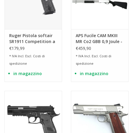
Ruger Pistola softair
APS Fucile CAM MKIII
SR1911 Competition a
MR Co2 GBB 0,9 Joule -
CO2 GBB con finitura
SI
€179,99
€459,90
bicolore, potenza 1,30
* IVA Incl. Escl.
Costi di
* IVA Incl. Escl.
Costi di
Joule.
spedizione
spedizione
in magazzino
in magazzino