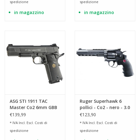
spedizione
spedizione
in magazzino
in magazzino
ASG STI 1911 TAC
Ruger Superhawk 6
Master Co2 6mm GBB
pollici - Co2 - nero - 3.0
0,8 Joule - BK
joule
€139,99
€123,90
* IVA Incl. Escl.
Costi di
* IVA Incl. Escl.
Costi di
spedizione
spedizione