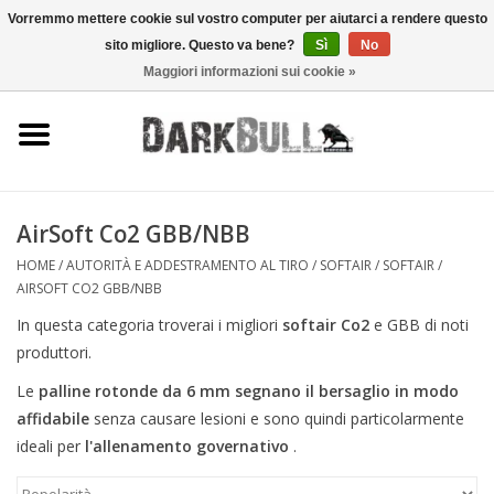
Vorremmo mettere cookie sul vostro computer per aiutarci a rendere questo
sito migliore. Questo va bene?
Sì
No
0 Articoli - €0,00
Maggiori informazioni sui cookie »
Autorità e addestramento al
tiro
Sopravvivenza e attività
all'aperto
AirSoft Co2 GBB/NBB
HOME
/
AUTORITÀ E ADDESTRAMENTO AL TIRO
/
SOFTAIR / SOFTAIR
/
equipaggiamento tattico
AIRSOFT CO2 GBB/NBB
In questa categoria troverai i migliori
softair
Co2
e GBB di noti
Ottica e laser
produttori.
Le
palline rotonde da 6 mm
segnano il bersaglio in modo
Marche
affidabile
senza causare lesioni e sono quindi particolarmente
ideali per
l'allenamento governativo
.