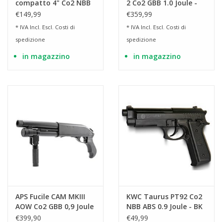
compatto 4" Co2 NBB
2 Co2 GBB 1.0 Joule -
2.0 Joule - BK
Arancione Edizione
€149,99
€359,99
Speciale
* IVA Incl. Escl.
Costi di
* IVA Incl. Escl.
Costi di
spedizione
spedizione
in magazzino
in magazzino
APS Fucile CAM MKIII
KWC Taurus PT92 Co2
AOW Co2 GBB 0,9 Joule
NBB ABS 0.9 Joule - BK
- BK
€399,90
€49,99