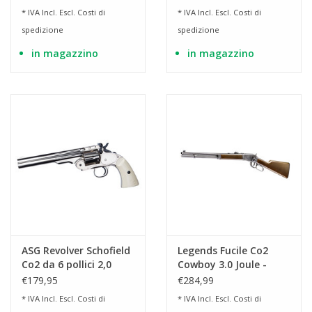
* IVA Incl. Escl.
Costi di
* IVA Incl. Escl.
Costi di
spedizione
spedizione
in magazzino
in magazzino
ASG Revolver Schofield
Legends Fucile Co2
Co2 da 6 pollici 2,0
Cowboy 3.0 Joule -
joule - argento
Finitura Anticata
€179,95
€284,99
* IVA Incl. Escl.
Costi di
* IVA Incl. Escl.
Costi di