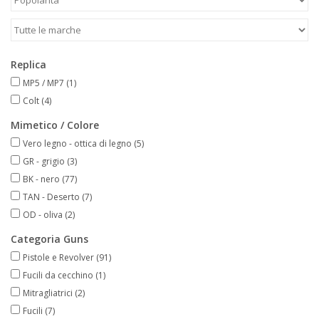
Replica
MP5 / MP7
(1)
Colt
(4)
Mimetico / Colore
Vero legno - ottica di legno
(5)
GR - grigio
(3)
BK - nero
(77)
TAN - Deserto
(7)
OD - oliva
(2)
Categoria Guns
Pistole e Revolver
(91)
Fucili da cecchino
(1)
Mitragliatrici
(2)
Fucili
(7)