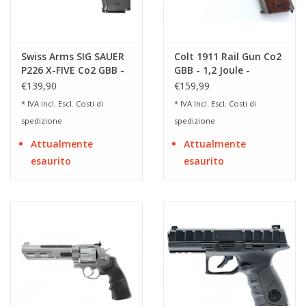
Swiss Arms SIG SAUER
Colt 1911 Rail Gun Co2
P226 X-FIVE Co2 GBB -
GBB - 1,2 Joule -
1,60 Joule - BK
stainless
€139,90
€159,99
* IVA Incl. Escl.
Costi di
* IVA Incl. Escl.
Costi di
spedizione
spedizione
Attualmente
Attualmente
esaurito
esaurito