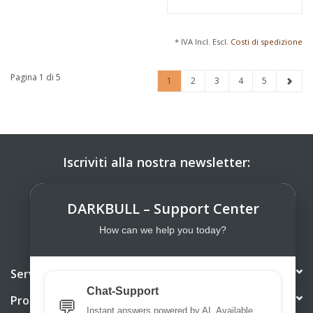
* IVA Incl. Escl.
Costi di spedizione
Pagina 1 di 5
1
2
3
4
5
Iscriviti alla nostra newsletter:
ISCRIVITI
DARKBULL – Support Center
How can we help you today?
Servizio di assistenza
Chat-Support
Prodotti
💬
Instant answers powered by AI. Available