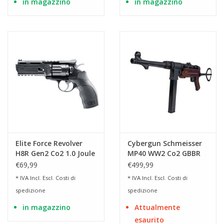
in magazzino
in magazzino
Elite Force Revolver
Cybergun Schmeisser
H8R Gen2 Co2 1.0 Joule
MP40 WW2 Co2 GBBR
- BK
1.20 Joule - BR
€69,99
€499,99
* IVA Incl. Escl.
Costi di
* IVA Incl. Escl.
Costi di
spedizione
spedizione
in magazzino
Attualmente
esaurito