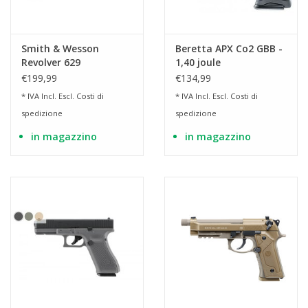
Smith & Wesson
Beretta APX Co2 GBB -
Revolver 629
1,40 joule
Competitor 6" Co2 2,0
€199,99
€134,99
joule
* IVA Incl. Escl.
Costi di
* IVA Incl. Escl.
Costi di
spedizione
spedizione
in magazzino
in magazzino