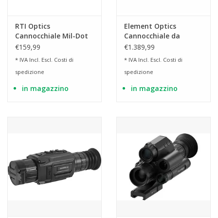
RTI Optics
Element Optics
Cannocchiale Mil-Dot
Cannocchiale da
2,5-10 x 42 con laser
puntamento HYPR-7
€159,99
€1.389,99
rosso - BK
7x50 con reticolo
* IVA Incl. Escl.
Costi di
* IVA Incl. Escl.
Costi di
digitale
spedizione
spedizione
in magazzino
in magazzino