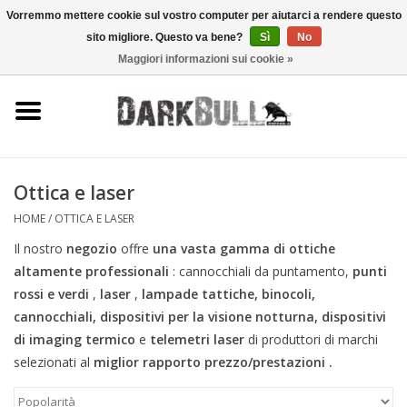
Vorremmo mettere cookie sul vostro computer per aiutarci a rendere questo
sito migliore. Questo va bene?
Sì
No
0 Articoli - €0,00
Maggiori informazioni sui cookie »
Autorità e addestramento al
tiro
Sopravvivenza e attività
all'aperto
Ottica e laser
HOME
/
OTTICA E LASER
equipaggiamento tattico
Il nostro
negozio
offre
una vasta gamma di
ottiche
altamente professionali
: cannocchiali da puntamento,
punti
Ottica e laser
rossi e verdi
,
laser
,
lampade tattiche, binocoli,
cannocchiali, dispositivi per la visione notturna, dispositivi
Marche
di imaging termico
e
telemetri laser
di produttori di marchi
selezionati al
miglior rapporto prezzo/prestazioni .