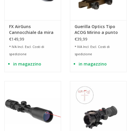
FX AirGuns
Guerilla Optics Tipo
Cannocchiale da mira
ACOG Mirino a punto
FX 3-12x44 Mil-Dot
rosso/verde
€149,99
€39,99
IR/AO illuminato
* IVA Incl. Escl.
Costi di
* IVA Incl. Escl.
Costi di
spedizione
spedizione
in magazzino
in magazzino