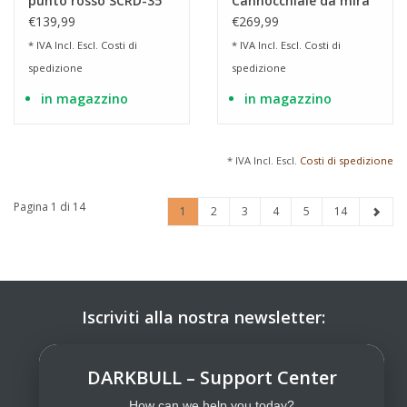
punto rosso SCRD-35
Cannocchiale da mira
Frenzy-X 1x20x28
FX 6-18x44 Mil-Dot SF
€139,99
€269,99
IR illuminato
* IVA Incl. Escl.
Costi di
* IVA Incl. Escl.
Costi di
spedizione
spedizione
in magazzino
in magazzino
* IVA Incl. Escl.
Costi di spedizione
Pagina 1 di 14
1
2
3
4
5
14
Iscriviti alla nostra newsletter:
ISCRIVITI
DARKBULL – Support Center
How can we help you today?