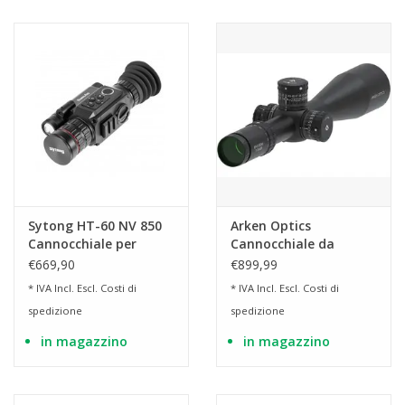
Sytong HT-60 NV 850
Arken Optics
Cannocchiale per
Cannocchiale da
visione notturna
puntamento EP5 Gen 2
€669,90
€899,99
digitale a doppio uso
7-35x56
* IVA Incl. Escl.
Costi di
* IVA Incl. Escl.
Costi di
spedizione
spedizione
in magazzino
in magazzino