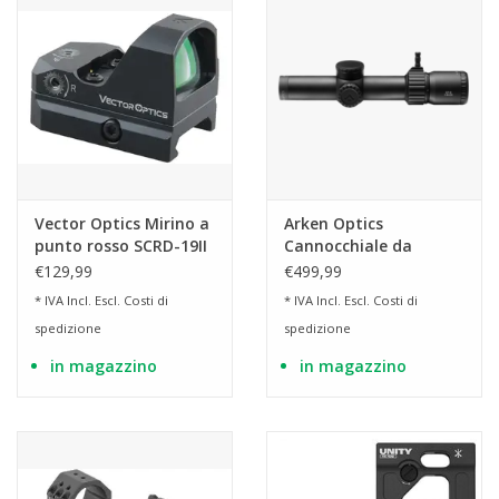
Vector Optics Mirino a
Arken Optics
punto rosso SCRD-19II
Cannocchiale da
Frenzy 1x17x24
puntamento EP-8 1-
€129,99
€499,99
8x28 FFP LPVO KLBOX
* IVA Incl. Escl.
Costi di
* IVA Incl. Escl.
Costi di
spedizione
spedizione
in magazzino
in magazzino