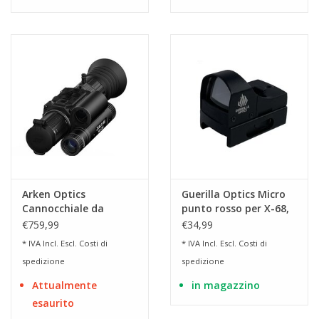
Arken Optics
Guerilla Optics Micro
Cannocchiale da
punto rosso per X-68,
puntamento DNT
HDS e HDX 68
€759,99
€34,99
Zulus V2 HD 5-20x LRF
* IVA Incl. Escl.
Costi di
* IVA Incl. Escl.
Costi di
per visione diurna e
spedizione
spedizione
notturna.
Attualmente
in magazzino
esaurito