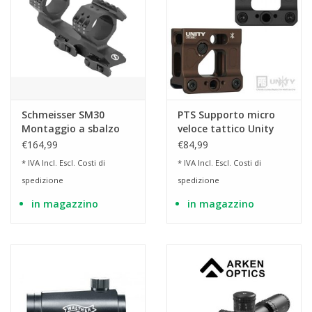
Schmeisser SM30
PTS Supporto micro
Montaggio a sbalzo
veloce tattico Unity
medio
€164,99
€84,99
Weaver/Picatinny
* IVA Incl. Escl.
Costi di
* IVA Incl. Escl.
Costi di
spedizione
spedizione
in magazzino
in magazzino