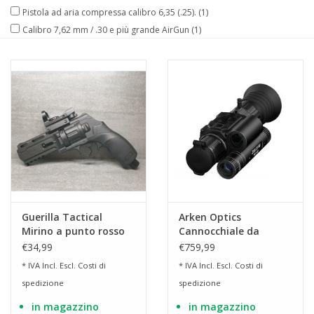
Pistola ad aria compressa calibro 6,35 (.25).
(1)
Calibro 7,62 mm / .30 e più grande AirGun
(1)
Guerilla Tactical
Arken Optics
Mirino a punto rosso
Cannocchiale da
per HDR 50 | HDS 68 |
puntamento DNT
€34,99
€759,99
HDR 68 | HDX 68 | HDB
Zulus V2 HD 3-12x LRF
* IVA Incl. Escl.
Costi di
* IVA Incl. Escl.
Costi di
68
per visione diurna e
spedizione
spedizione
notturna.
in magazzino
in magazzino