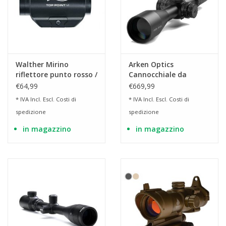
Walther Mirino
Arken Optics
riflettore punto rosso /
Cannocchiale da
verde Top Point VI
puntamento EP5 5-
€64,99
€669,99
25x56 VPR MIL
* IVA Incl. Escl.
Costi di
* IVA Incl. Escl.
Costi di
spedizione
spedizione
in magazzino
in magazzino