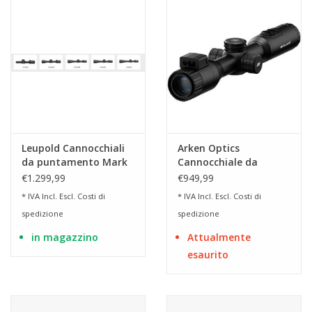
Leupold Cannocchiali
Arken Optics
da puntamento Mark
Cannocchiale da
4HD
puntamento DNT
€1.299,99
€949,99
Zulus 4K 3-24x LRF per
* IVA Incl. Escl.
Costi di
* IVA Incl. Escl.
Costi di
visione diurna e
spedizione
spedizione
notturna.
in magazzino
Attualmente
esaurito