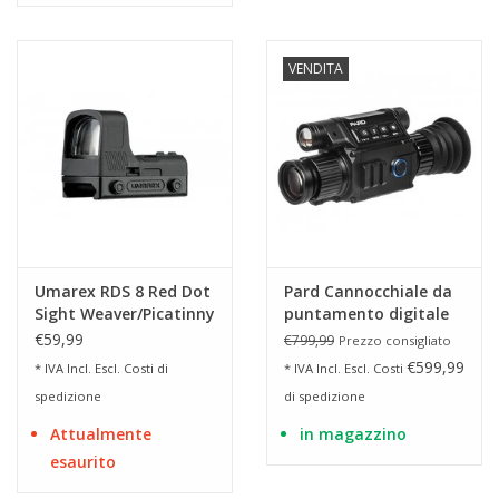
VENDITA
Umarex RDS 8 Red Dot
Pard Cannocchiale da
Sight Weaver/Picatinny
puntamento digitale
per visione notturna
€59,99
€799,99
Prezzo consigliato
NV008P V3.0
€599,99
* IVA Incl. Escl.
Costi di
* IVA Incl. Escl.
Costi
spedizione
di spedizione
Attualmente
in magazzino
esaurito