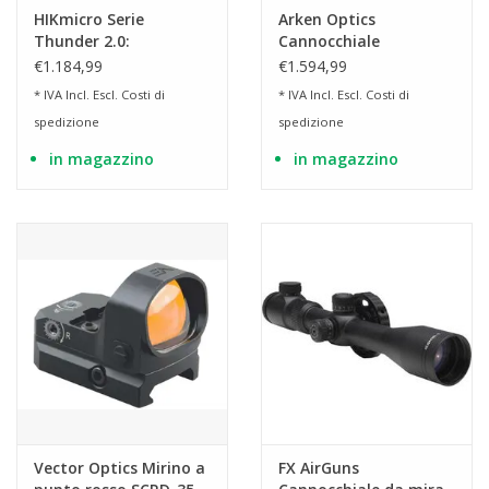
HIKmicro Serie
Arken Optics
Thunder 2.0:
Cannocchiale
dispositivi digitali per
multispettrale
€1.184,99
€1.594,99
la visione notturna
ThermNight Compact
* IVA Incl. Escl.
Costi di
* IVA Incl. Escl.
Costi di
TNC225R
spedizione
spedizione
in magazzino
in magazzino
Vector Optics Mirino a
FX AirGuns