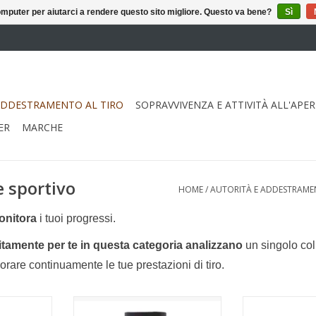
puter per aiutarci a rendere questo sito migliore. Questo va bene?
Sì
ADDESTRAMENTO AL TIRO
SOPRAVVIVENZA E ATTIVITÀ ALL'APE
ER
MARCHE
e sportivo
HOME
/
AUTORITÀ E ADDESTRAME
onitora
i tuoi progressi.
ositamente per te in questa categoria analizzano
un singolo col
rare continuamente le tue prestazioni di tiro.
istola con
Ideale per l'allenamento al tiro e
Ideale per l'all