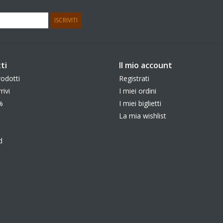
ISCRIVITI
ti
Il mio account
rodotti
Registrati
rivi
I miei ordini
%
I miei biglietti
La mia wishlist
d