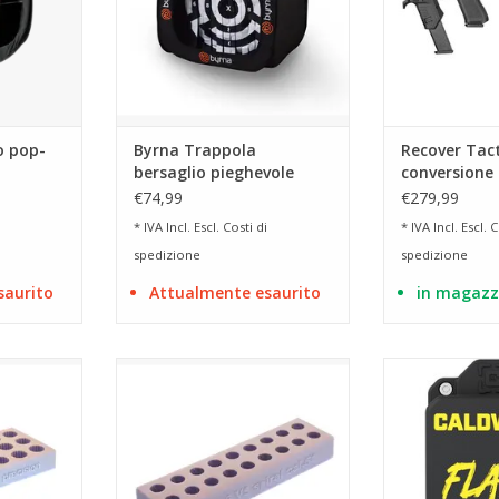
o pop-
Byrna Trappola
Recover Tact
bersaglio pieghevole
conversione
stabilizzato
€74,99
€279,99
per Glock 20
* IVA Incl. Escl.
Costi di
* IVA Incl. Escl.
C
spedizione
spedizione
saurito
Attualmente esaurito
in magazz
 a spirale
Stampo per munizioni a spirale
Adatto a tutti i 
ili
per 3 caricatori (18 proiettili)
di 12,7 
RRELLO
AGGIUNGI AL CARRELLO
AGGIUNGI 