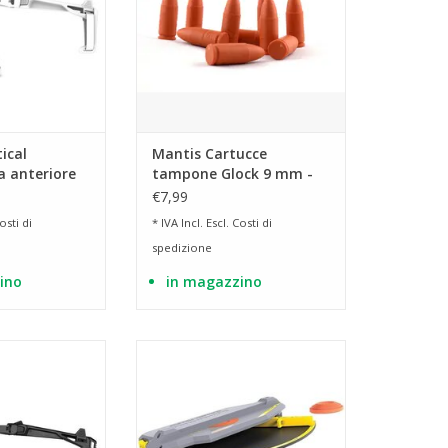
ical
Mantis Cartucce
 anteriore
tampone Glock 9 mm -
bilizzatore
10 pezzi
€7,99
osti di
* IVA Incl. Escl.
Costi di
spedizione
ino
in magazzino
re per carabina a
lancia piattelli a una distanza di
lock con telaio
50 metri
10 mm/45ACP
AGGIUNGI AL CARRELLO
AL CARRELLO