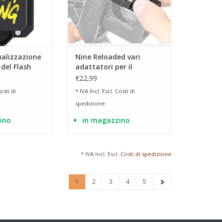
ualizzazione
Nine Reloaded vari
 del Flash
adattatori per il
caricatore del caricatore
€22,99
Nine Reloaded
osti di
* IVA Incl. Escl.
Costi di
spedizione
ino
in magazzino
* IVA Incl. Escl.
Costi di spedizione
1
2
3
4
5