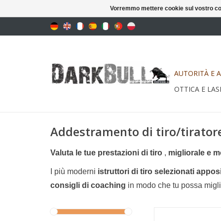
Vorremmo mettere cookie sul vostro com
AUTORITÀ E 
OTTICA E LAS
Addestramento di tiro/tirator
Valuta le tue prestazioni di tiro
,
migliorale e m
I più moderni
istruttori di tiro selezionati app
consigli di coaching
in modo che tu possa miglio
Kit per carabina a p