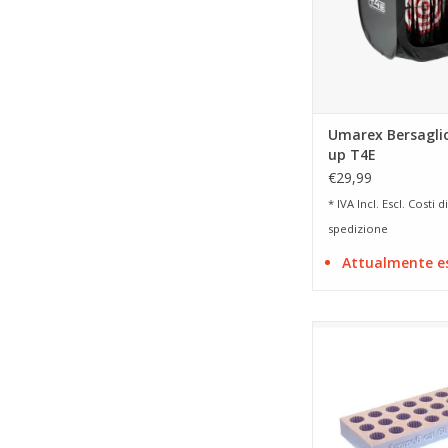
Umarex Bersagli
up T4E
€29,99
* IVA Incl. Escl.
Costi di
spedizione
Attualmente e
Stampo per munizioni
per 21 proiett
AGGIUNGI AL CA