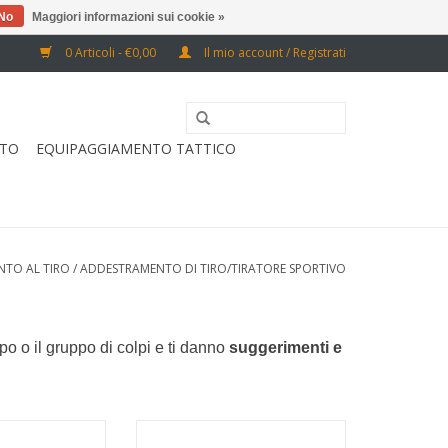
No
Maggiori informazioni sui cookie »
0 Articoli - €0,00
Il mio account / Registrati
RTO
EQUIPAGGIAMENTO TATTICO
NTO AL TIRO
/
ADDESTRAMENTO DI TIRO/TIRATORE SPORTIVO
po o il gruppo di colpi e ti danno
suggerimenti e
enamento al tiro e
Ideale per l'allenamento al tiro e