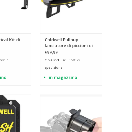
ical Kit di
Caldwell Pullpup
lanciatore di piccioni di
re 20/21 NB
argilla Claymore
€99,99
/21
osti di
* IVA Incl. Escl.
Costi di
spedizione
ino
in magazzino
bersagli più grandi
per caricatori di pistola calibro 9
cm (5'').
mm
AL CARRELLO
AGGIUNGI AL CARRELLO