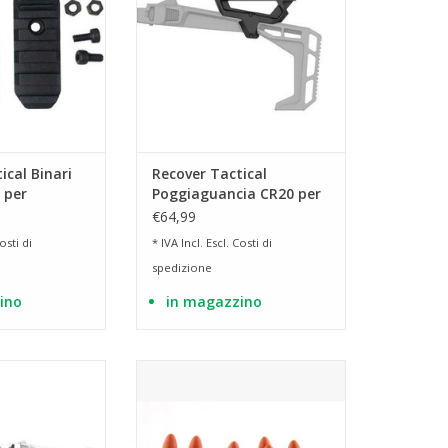
ical Binari
Recover Tactical
 per
Poggiaguancia CR20 per
re 20/20
stabilizzatore 20/20
€64,99
osti di
* IVA Incl. Escl.
Costi di
spedizione
ino
in magazzino
n tutte le guide
Cartucce di pratica/fittizie
tinny
AGGIUNGI AL CARRELLO
AL CARRELLO