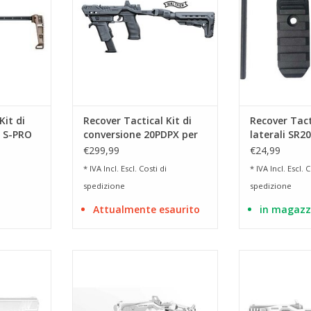
con SLX, MGX, SBX e FBX
RRELLO
AGGIUNGI AL CARRELLO
Kit di
Recover Tactical Kit di
Recover Tact
e S-PRO
conversione 20PDPX per
laterali SR20
Walther PDP
stabilizzato
€299,99
€24,99
* IVA Incl. Escl.
Costi di
* IVA Incl. Escl.
C
spedizione
spedizione
Attualmente esaurito
in magazz
olt 1911
compatibile con stabilizzatore
compatibile co
20/20
Pica
RRELLO
AGGIUNGI AL CARRELLO
AGGIUNGI 