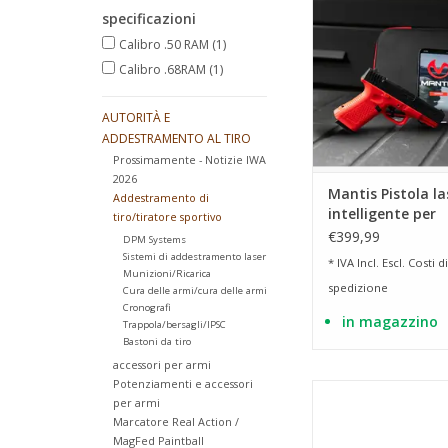
feedback e risultati
specificazioni
reale.
Calibro .50 RAM
(1)
AGGIUNGI AL CA
Calibro .68RAM
(1)
AUTORITÀ E
ADDESTRAMENTO AL TIRO
Prossimamente - Notizie IWA
2026
Mantis Pistola la
Addestramento di
intelligente per
tiro/tiratore sportivo
addestramento 
€399,99
DPM Systems
Sistemi di addestramento laser
* IVA Incl. Escl.
Costi di
Munizioni/Ricarica
spedizione
Cura delle armi/cura delle armi
Cronografi
in magazzino
Trappola/bersagli/IPSC
Bastoni da tiro
accessori per armi
Potenziamenti e accessori
Kit carabina pistola 
per armi
estensibile per mode
Marcatore Real Action /
PDP
MagFed Paintball