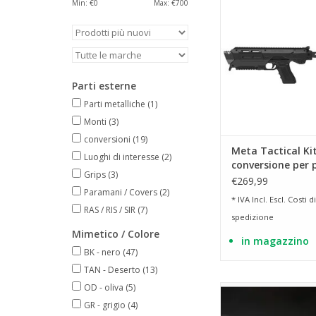
calcio pieghevole, c
Min: €
0
Max: €
700
con molti modelli
AGGIUNGI AL CA
Parti esterne
Parti metalliche
(1)
Monti
(3)
conversioni
(19)
Meta Tactical Kit
Luoghi di interesse
(2)
conversione per 
Grips
(3)
MX-1 All-in-One 
€269,99
Paramani / Covers
(2)
Glock, Ruger e P
* IVA Incl. Escl.
Costi di
Dagger
RAS / RIS / SIR
(7)
spedizione
Mimetico / Colore
in magazzino
BK - nero
(47)
TAN - Deserto
(13)
OD - oliva
(5)
Sistema di addestrame
delle armi da fu
GR - grigio
(4)