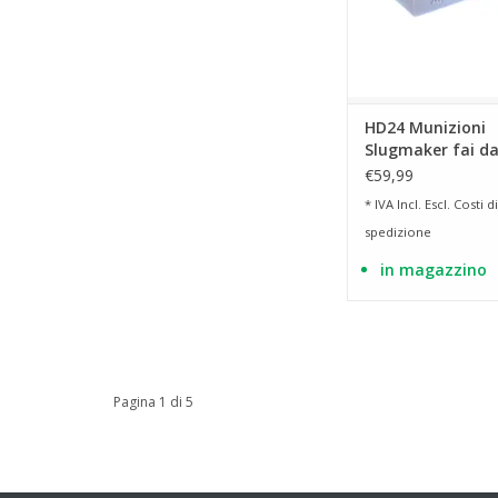
HD24 Munizioni
Slugmaker fai da
cal.68 per T4E H
€59,99
* IVA Incl. Escl.
Costi di
spedizione
in magazzino
Pagina 1 di 5