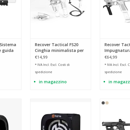
 Sistema
Recover Tactical FS20
Recover Tact
e guida
Cinghia minimalista per
Impugnatura
11
stabilizzatore 20/20
FG20 per sta
€14,99
€64,99
20/20
* IVA Incl. Escl.
Costi di
* IVA Incl. Escl.
C
spedizione
spedizione
in magazzino
in magazz
ampato
inclusa borsa da viaggio per un
Kit stabilizzato
facile trasporto
pistola per G
RRELLO
grande da 
AGGIUNGI AL CARRELLO
AGGIUNGI 