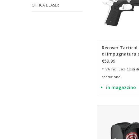
OTTICA E LASER
Recover Tactical
di impugnatura 
CC3H per Colt 19
€59,99
* IVA Incl. Escl.
Costi di
spedizione
in magazzino
con bersaglio st
AGGIUNGI AL CA