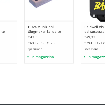
HD24 Munizioni
Caldwell Vis
 te
Slugmaker fai da te
del successo
DR 68
cal.50 per T4E HDR 50
Bang AR500
€49,99
€49,99
* IVA Incl. Escl.
Costi di
* IVA Incl. Escl.
C
spedizione
spedizione
in magazzino
in magazz