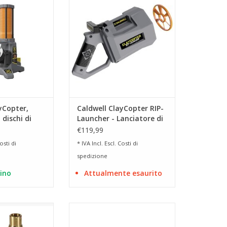
mpo libero.
per il tempo libero.
AL CARRELLO
AGGIUNGI AL CARRELLO
yCopter,
Caldwell ClayCopter RIP-
 dischi di
Launcher - Lanciatore di
ficie-aria
dischi in argilla
€119,99
osti di
* IVA Incl. Escl.
Costi di
spedizione
ino
Attualmente esaurito
golazione rapida
Kit carabina pistola con calcio
tuo cannocchiale
estensibile per modelli Walther