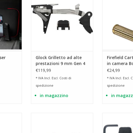
 in tempo
da pun
AGGIUNGI AL CARRELLO
AGGIUNGI 
RRELLO
ser
Glock Grilletto ad alte
Firefield Car
prestazioni 9 mm Gen 4
in camera Bo
TitanX
e 5
laser rosso
€119,99
€24,99
* IVA Incl. Escl.
Costi di
* IVA Incl. Escl.
C
spedizione
spedizione
in magazzino
in magazz
con calcio
Kit pistola carabina per modelli
compatibile co
lli Walther
Walther PDP con calcio
20
pieghevole Sistema completo
AGGIUNGI 