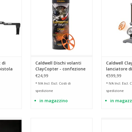
ompatibile
per il tempo libero.
per il te
 Glock.
AGGIUNGI AL CARRELLO
AGGIUNGI 
RRELLO
 di
Caldwell Dischi volanti
Caldwell Cla
pistola
ClayCopter - confezione
lanciatore di
per
da 50
argilla super
€24,99
€599,99
SA
* IVA Incl. Escl.
Costi di
* IVA Incl. Escl.
C
spedizione
spedizione
in magazzino
in magazz
nto all'uso
Peso del grilletto: 2,0 kg / 4,5
consente una re
oco con
libbre
e semplice del 