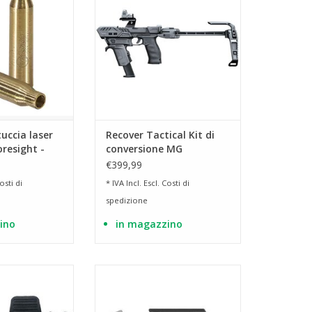
tamento
PDP
AL CARRELLO
AGGIUNGI AL CARRELLO
tuccia laser
Recover Tactical Kit di
resight -
conversione MG
completo S-PRO per
€399,99
Walther PDP
osti di
* IVA Incl. Escl.
Costi di
spedizione
ino
in magazzino
n stabilizzatore
compatibile con stabilizzatore
/20
20/20
AL CARRELLO
AGGIUNGI AL CARRELLO