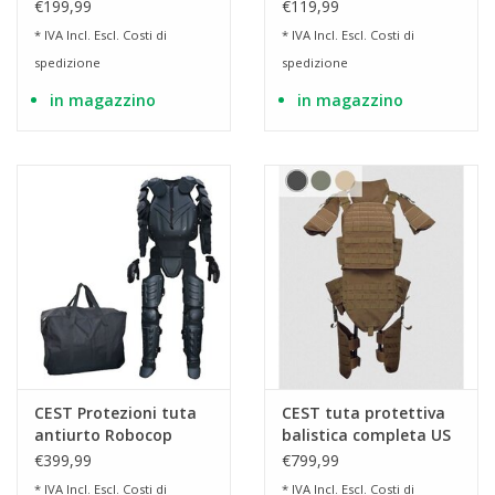
livello K1
€199,99
€119,99
* IVA Incl. Escl.
Costi di
* IVA Incl. Escl.
Costi di
spedizione
spedizione
in magazzino
in magazzino
CEST Protezioni tuta
CEST tuta protettiva
antiurto Robocop
balistica completa US
NIJ IIIa (fino a .44 Mag)
€399,99
€799,99
* IVA Incl. Escl.
Costi di
* IVA Incl. Escl.
Costi di