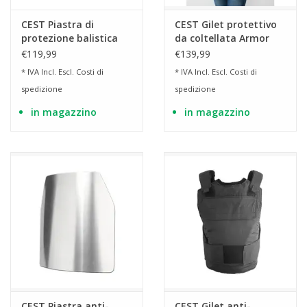
CEST Piastra di
CEST Gilet protettivo
protezione balistica
da coltellata Armor
US NIJ IIIa - 35 x 25 cm
Basic Blu K3
€119,99
€139,99
* IVA Incl. Escl.
Costi di
* IVA Incl. Escl.
Costi di
spedizione
spedizione
in magazzino
in magazzino
CEST Piastra anti-
CEST Gilet anti-