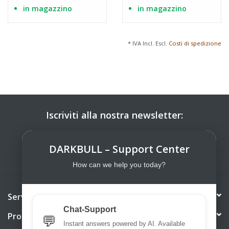
in magazzino
in magazzino
* IVA Incl. Escl.
Costi di spedizione
Iscriviti alla nostra newsletter:
ISCRIVITI
DARKBULL – Support Center
How can we help you today?
Servizio di assistenza
Chat-Support
Prodotti
💬
Instant answers powered by AI. Available