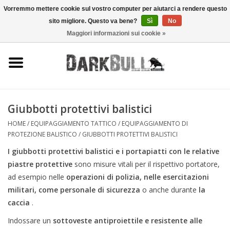
Vorremmo mettere cookie sul vostro computer per aiutarci a rendere questo
sito migliore. Questo va bene?
Sì
No
0 Articoli - €0,00
Maggiori informazioni sui cookie »
Autorità e addestramento al
tiro
Sopravvivenza e attività
all'aperto
Giubbotti protettivi balistici
HOME
/
EQUIPAGGIAMENTO TATTICO
/
EQUIPAGGIAMENTO DI
equipaggiamento tattico
PROTEZIONE BALISTICO
/
GIUBBOTTI PROTETTIVI BALISTICI
I giubbotti protettivi balistici e i portapiatti con le relative
Ottica e laser
piastre protettive
sono misure vitali per il rispettivo portatore,
ad esempio nelle
operazioni di polizia, nelle esercitazioni
militari, come personale di sicurezza
o anche durante
la
Marche
caccia
.
Indossare un
sottoveste antiproiettile e resistente alle