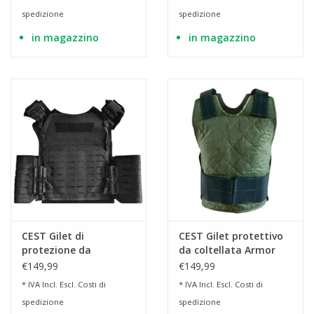
spedizione
spedizione
in magazzino
in magazzino
CEST Gilet di
CEST Gilet protettivo
protezione da
da coltellata Armor
coltellata Porta
Basic Verde K3
€149,99
€149,99
piastre corazzato
* IVA Incl. Escl.
Costi di
* IVA Incl. Escl.
Costi di
Lasercut Molle Tattico
spedizione
spedizione
K4