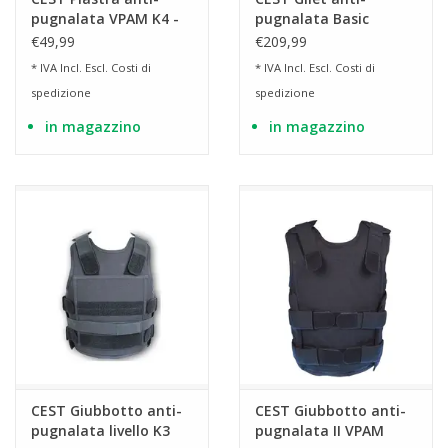
pugnalata VPAM K4 -
pugnalata Basic
30 x 25 cm
Extreme
€49,99
€209,99
* IVA Incl. Escl.
Costi di
* IVA Incl. Escl.
Costi di
spedizione
spedizione
in magazzino
in magazzino
CEST Giubbotto anti-
CEST Giubbotto anti-
pugnalata livello K3
pugnalata II VPAM