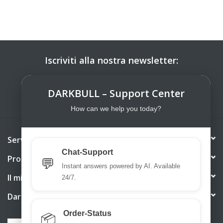
Iscriviti alla nostra newsletter:
ISCRIVITI
DARKBULL – Support Center
How can we help you today?
Servizio di assistenza
Chat-Support
Prodotti
💬
Instant answers powered by AI. Available
Il mio account
24/7.
DarkBull TrendStore
Order-Status
📦