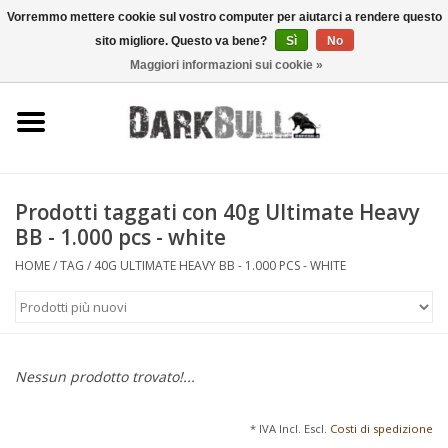
Vorremmo mettere cookie sul vostro computer per aiutarci a rendere questo
sito migliore. Questo va bene?
Sì
No
0 Articoli - €0,00
Maggiori informazioni sui cookie »
Autorità e addestramento al
tiro
Sopravvivenza e attività
all'aperto
Prodotti taggati con 40g Ultimate Heavy
BB - 1.000 pcs - white
equipaggiamento tattico
HOME
/
TAG
/
40G ULTIMATE HEAVY BB - 1.000 PCS - WHITE
Ottica e laser
Marche
Nessun prodotto trovato!...
* IVA Incl. Escl.
Costi di spedizione