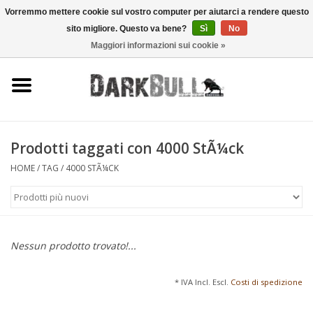
Vorremmo mettere cookie sul vostro computer per aiutarci a rendere questo
sito migliore. Questo va bene?
Sì
No
0 Articoli - €0,00
Maggiori informazioni sui cookie »
Autorità e addestramento al
tiro
Sopravvivenza e attività
all'aperto
Prodotti taggati con 4000 StÃ¼ck
HOME
/
TAG
/
4000 STÃ¼CK
equipaggiamento tattico
Ottica e laser
Nessun prodotto trovato!...
Marche
* IVA Incl. Escl.
Costi di spedizione