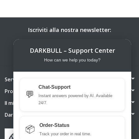
Iscriviti alla nostra newsletter:
ISCRIVITI
DARKBULL – Support Center
How can we help you today?
Servizio di assistenza
Chat-Support
Prodotti
💬
Instant answers powered by AI. Available
Il mio account
24/7.
DarkBull TrendStore
Order-Status
📦
Track your order in real time.