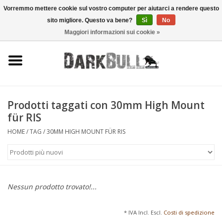
Vorremmo mettere cookie sul vostro computer per aiutarci a rendere questo
sito migliore. Questo va bene?
Sì
No
0 Articoli - €0,00
Maggiori informazioni sui cookie »
Autorità e addestramento al
tiro
Sopravvivenza e attività
all'aperto
Prodotti taggati con 30mm High Mount
für RIS
equipaggiamento tattico
HOME
/
TAG
/
30MM HIGH MOUNT FÜR RIS
Ottica e laser
Marche
Nessun prodotto trovato!...
* IVA Incl. Escl.
Costi di spedizione