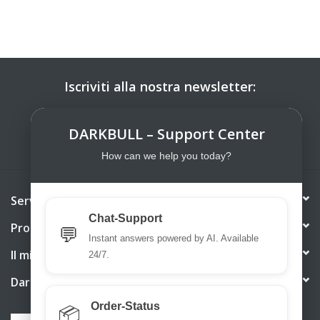
Iscriviti alla nostra newsletter:
ISCRIVITI
DARKBULL – Support Center
How can we help you today?
Servizio di assistenza
Chat-Support
Prodotti
💬
Instant answers powered by AI. Available
Il mio account
24/7.
DarkBull TrendStore
Order-Status
📦