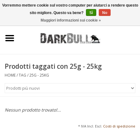
Vorremmo mettere cookie sul vostro computer per aiutarci a rendere questo
sito migliore. Questo va bene?
Sì
No
0 Articoli - €0,00
Maggiori informazioni sui cookie »
Autorità e addestramento al
tiro
Sopravvivenza e attività
all'aperto
Prodotti taggati con 25g - 25kg
HOME
/
TAG
/
25G - 25KG
equipaggiamento tattico
Ottica e laser
Nessun prodotto trovato!...
Marche
* IVA Incl. Escl.
Costi di spedizione