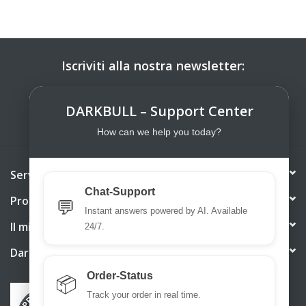
Iscriviti alla nostra newsletter:
ISCRIVITI
DARKBULL – Support Center
How can we help you today?
Servizio di assistenza
Chat-Support
Prodotti
💬
Instant answers powered by AI. Available
Il mio account
24/7.
DarkBull TrendStore
Order-Status
📦
Track your order in real time.