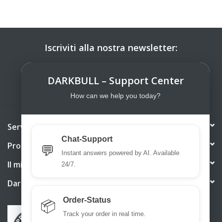
Iscriviti alla nostra newsletter:
ISCRIVITI
DARKBULL – Support Center
How can we help you today?
Servizio di assistenza
Chat-Support
Prodotti
💬
Instant answers powered by AI. Available
Il mio account
24/7.
DarkBull TrendStore
Order-Status
📦
Track your order in real time.