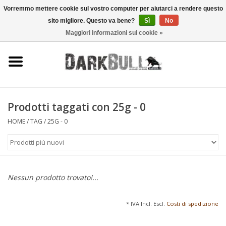
Vorremmo mettere cookie sul vostro computer per aiutarci a rendere questo
sito migliore. Questo va bene?
Sì
No
0 Articoli - €0,00
Maggiori informazioni sui cookie »
Autorità e addestramento al
tiro
Sopravvivenza e attività
all'aperto
Prodotti taggati con 25g - 0
HOME
/
TAG
/
25G - 0
equipaggiamento tattico
Ottica e laser
Nessun prodotto trovato!...
Marche
* IVA Incl. Escl.
Costi di spedizione