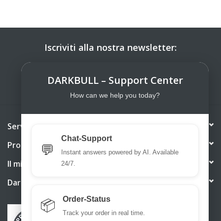
Iscriviti alla nostra newsletter:
ISCRIVITI
DARKBULL – Support Center
How can we help you today?
Servizio di assistenza
Chat-Support
Prodotti
💬
Instant answers powered by AI. Available
Il mio account
24/7.
DarkBull TrendStore
Order-Status
📦
Track your order in real time.