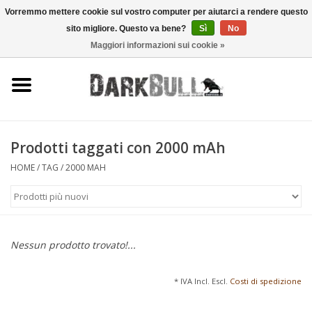
Vorremmo mettere cookie sul vostro computer per aiutarci a rendere questo
sito migliore. Questo va bene?
Sì
No
0 Articoli - €0,00
Maggiori informazioni sui cookie »
Autorità e addestramento al
tiro
Sopravvivenza e attività
all'aperto
Prodotti taggati con 2000 mAh
HOME
/
TAG
/
2000 MAH
equipaggiamento tattico
Ottica e laser
Nessun prodotto trovato!...
Marche
* IVA Incl. Escl.
Costi di spedizione