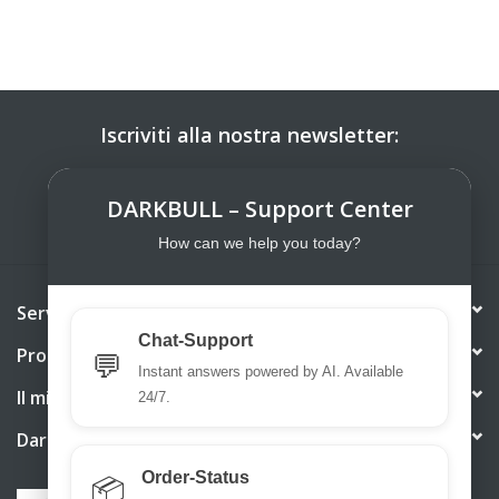
Iscriviti alla nostra newsletter:
ISCRIVITI
DARKBULL – Support Center
How can we help you today?
Servizio di assistenza
Chat-Support
Prodotti
💬
Instant answers powered by AI. Available
Il mio account
24/7.
DarkBull TrendStore
Order-Status
📦