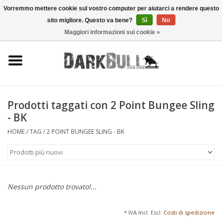
Vorremmo mettere cookie sul vostro computer per aiutarci a rendere questo
sito migliore. Questo va bene?
Sì
No
0 Articoli - €0,00
Maggiori informazioni sui cookie »
Autorità e addestramento al
tiro
Sopravvivenza e attività
all'aperto
Prodotti taggati con 2 Point Bungee Sling
- BK
equipaggiamento tattico
HOME
/
TAG
/
2 POINT BUNGEE SLING - BK
Ottica e laser
Marche
Nessun prodotto trovato!...
* IVA Incl. Escl.
Costi di spedizione