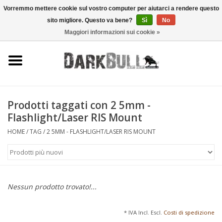
Vorremmo mettere cookie sul vostro computer per aiutarci a rendere questo
sito migliore. Questo va bene?
Sì
No
0 Articoli - €0,00
Maggiori informazioni sui cookie »
Autorità e addestramento al
tiro
Sopravvivenza e attività
all'aperto
Prodotti taggati con 2 5mm -
Flashlight/Laser RIS Mount
equipaggiamento tattico
HOME
/
TAG
/
2 5MM - FLASHLIGHT/LASER RIS MOUNT
Ottica e laser
Marche
Nessun prodotto trovato!...
* IVA Incl. Escl.
Costi di spedizione