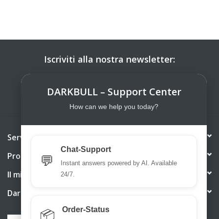
Iscriviti alla nostra newsletter:
ISCRIVITI
DARKBULL – Support Center
How can we help you today?
Servizio di assistenza
Chat-Support
Prodotti
💬
Instant answers powered by AI. Available
Il mio account
24/7.
DarkBull TrendStore
Order-Status
📦