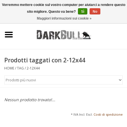
Vorremmo mettere cookie sul vostro computer per aiutarci a rendere questo
sito migliore. Questo va bene?
Sì
No
0 Articoli - €0,00
Maggiori informazioni sui cookie »
Autorità e addestramento al
tiro
Sopravvivenza e attività
all'aperto
Prodotti taggati con 2-12x44
HOME
/
TAG
/
2-12X44
equipaggiamento tattico
Ottica e laser
Nessun prodotto trovato!...
Marche
* IVA Incl. Escl.
Costi di spedizione