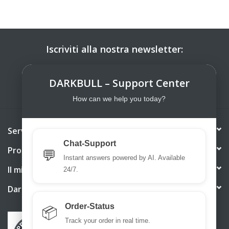
Iscriviti alla nostra newsletter:
ISCRIVITI
DARKBULL – Support Center
How can we help you today?
Servizio di assistenza
Chat-Support
Prodotti
💬
Instant answers powered by AI. Available
Il mio account
24/7.
DarkBull TrendStore
Order-Status
📦
Track your order in real time.