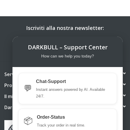
Iscriviti alla nostra newsletter:
ISCRIVITI
DARKBULL – Support Center
How can we help you today?
Servizio di assistenza
Chat-Support
Prodotti
💬
Instant answers powered by AI. Available
Il mio account
24/7.
DarkBull TrendStore
Order-Status
📦
Track your order in real time.