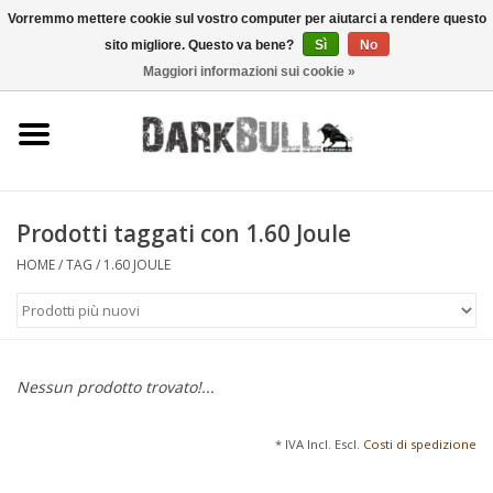
Vorremmo mettere cookie sul vostro computer per aiutarci a rendere questo
sito migliore. Questo va bene?
Sì
No
0 Articoli - €0,00
Maggiori informazioni sui cookie »
Autorità e addestramento al
tiro
Sopravvivenza e attività
all'aperto
Prodotti taggati con 1.60 Joule
HOME
/
TAG
/
1.60 JOULE
equipaggiamento tattico
Ottica e laser
Nessun prodotto trovato!...
Marche
* IVA Incl. Escl.
Costi di spedizione