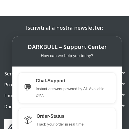
Iscriviti alla nostra newsletter:
ISCRIVITI
DARKBULL – Support Center
How can we help you today?
Servizio di assistenza
Chat-Support
Prodotti
💬
Instant answers powered by AI. Available
Il mio account
24/7.
DarkBull TrendStore
Order-Status
📦
Track your order in real time.