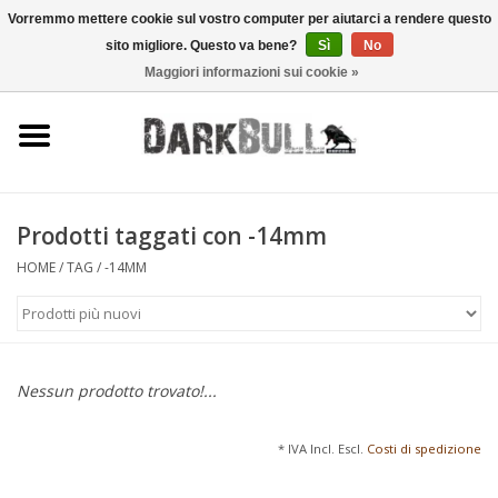
Vorremmo mettere cookie sul vostro computer per aiutarci a rendere questo
sito migliore. Questo va bene?
Sì
No
0 Articoli - €0,00
Maggiori informazioni sui cookie »
Autorità e addestramento al
tiro
Sopravvivenza e attività
all'aperto
Prodotti taggati con -14mm
HOME
/
TAG
/
-14MM
equipaggiamento tattico
Ottica e laser
Nessun prodotto trovato!...
Marche
* IVA Incl. Escl.
Costi di spedizione