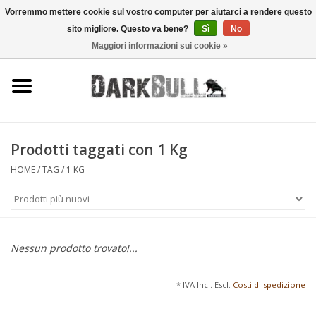
Vorremmo mettere cookie sul vostro computer per aiutarci a rendere questo
sito migliore. Questo va bene?
Sì
No
0 Articoli - €0,00
Maggiori informazioni sui cookie »
Autorità e addestramento al
tiro
Sopravvivenza e attività
all'aperto
Prodotti taggati con 1 Kg
HOME
/
TAG
/
1 KG
equipaggiamento tattico
Ottica e laser
Nessun prodotto trovato!...
Marche
* IVA Incl. Escl.
Costi di spedizione