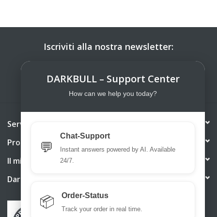
Iscriviti alla nostra newsletter:
ISCRIVITI
DARKBULL – Support Center
How can we help you today?
Servizio di assistenza
Chat-Support
Prodotti
💬
Instant answers powered by AI. Available
Il mio account
24/7.
DarkBull TrendStore
Order-Status
📦
Track your order in real time.