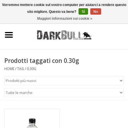
Vorremmo mettere cookie sul vostro computer per aiutarci a rendere questo
sito migliore. Questo va bene?
Sì
No
0 Articoli - €0,00
Maggiori informazioni sui cookie »
Autorità e addestramento al
tiro
Sopravvivenza e attività
all'aperto
Prodotti taggati con 0.30g
HOME
/
TAG
/
0.30G
equipaggiamento tattico
Ottica e laser
Marche