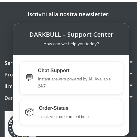
Iscriviti alla nostra newsletter:
ISCRIVITI
DARKBULL – Support Center
How can we help you today?
Servizio di assistenza
Chat-Support
Prodotti
💬
Instant answers powered by AI. Available
Il mio account
24/7.
DarkBull TrendStore
Order-Status
📦
Track your order in real time.