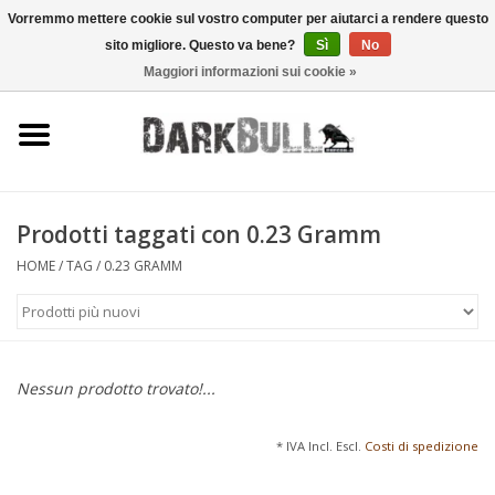
Vorremmo mettere cookie sul vostro computer per aiutarci a rendere questo
sito migliore. Questo va bene?
Sì
No
0 Articoli - €0,00
Maggiori informazioni sui cookie »
Autorità e addestramento al
tiro
Sopravvivenza e attività
all'aperto
Prodotti taggati con 0.23 Gramm
HOME
/
TAG
/
0.23 GRAMM
equipaggiamento tattico
Ottica e laser
Nessun prodotto trovato!...
Marche
* IVA Incl. Escl.
Costi di spedizione