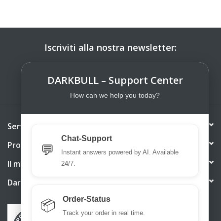
Iscriviti alla nostra newsletter:
ISCRIVITI
DARKBULL – Support Center
How can we help you today?
Servizio di assistenza
Chat-Support
Prodotti
💬
Instant answers powered by AI. Available
Il mio account
24/7.
DarkBull TrendStore
Order-Status
📦
Track your order in real time.