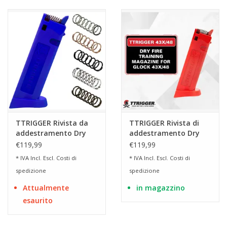
TTRIGGER Rivista da
TTRIGGER Rivista di
addestramento Dry
addestramento Dry
Fire Light per Glock
Fire Classic per GLOCK
€119,99
€119,99
Doublestack calibro 9 /
43X / 48
* IVA Incl. Escl.
Costi di
* IVA Incl. Escl.
Costi di
40 / 357 / .45 GAP
spedizione
spedizione
Attualmente
in magazzino
esaurito