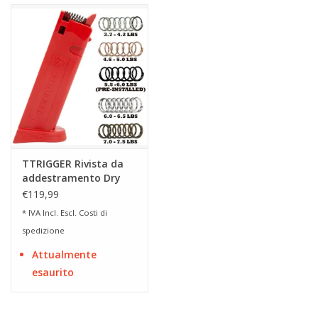
TTRIGGER Rivista da
addestramento Dry
Fire Classic per Glock
€119,99
Doublestack calibro 9 /
* IVA Incl. Escl.
Costi di
40 / 357 / .45 GAP
spedizione
Attualmente
esaurito