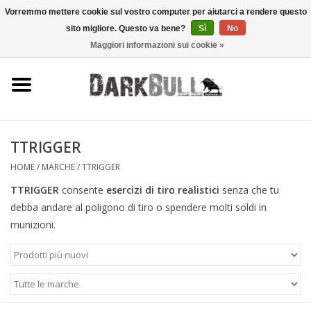
Vorremmo mettere cookie sul vostro computer per aiutarci a rendere questo
sito migliore. Questo va bene?
Sì
No
0 Articoli - €0,00
Maggiori informazioni sui cookie »
Autorità e addestramento al
tiro
Sopravvivenza e attività
all'aperto
TTRIGGER
HOME
/
MARCHE
/
TTRIGGER
equipaggiamento tattico
TTRIGGER
consente
esercizi di tiro realistici
senza che tu
debba andare al poligono di tiro o spendere molti soldi in
Ottica e laser
munizioni.
Marche