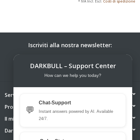
* IVA Incl. Escl.
Costi di spedizione
Iscriviti alla nostra newsletter:
ISCRIVITI
DARKBULL – Support Center
How can we help you today?
Servizio di assistenza
Chat-Support
Prodotti
💬
Instant answers powered by AI. Available
Il mio account
24/7.
DarkBull TrendStore