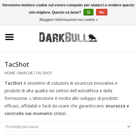
Vorremmo mettere cookie sul vostro computer per aiutarci a rendere questo
sito migliore. Questo va bene?
Sì
No
0 Articoli - €0,00
Maggiori informazioni sui cookie »
Autorità e addestramento al
tiro
Sopravvivenza e attività
all'aperto
TacShot
HOME
/
MARCHE
/
TACSHOT
equipaggiamento tattico
TacShot
è sinonimo di soluzioni di sicurezza innovative e
prodotti di alta qualità nei settori dell'autodifesa e della
Ottica e laser
formazione. L'attenzione è rivolta allo sviluppo di prodotti
efficaci, affidabili e facili da usare che garantiscano
sicurezza e
Marche
controllo nei momenti critici
.