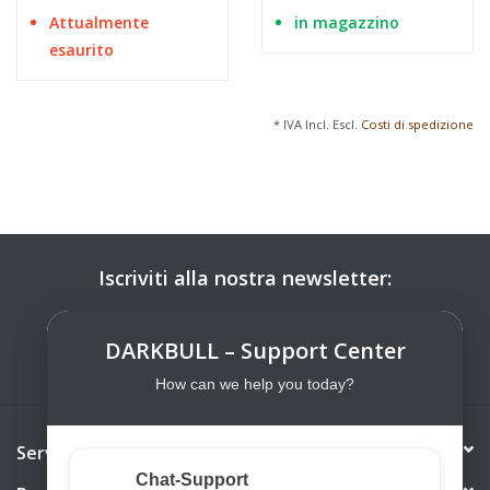
Attualmente
in magazzino
esaurito
* IVA Incl. Escl.
Costi di spedizione
Iscriviti alla nostra newsletter:
ISCRIVITI
DARKBULL – Support Center
How can we help you today?
Servizio di assistenza
Chat-Support