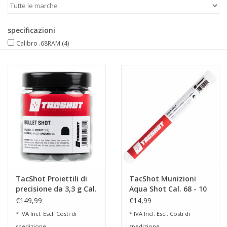
specificazioni
Calibro .68RAM
(4)
TacShot Proiettili di
TacShot Munizioni
precisione da 3,3 g Cal.
Aqua Shot Cal. 68 - 10
68 - 100 pezzi
pezzi
€149,99
€14,99
* IVA Incl. Escl.
Costi di
* IVA Incl. Escl.
Costi di
spedizione
spedizione