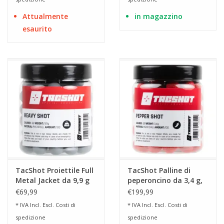
Attualmente
in magazzino
esaurito
TacShot Proiettile Full
TacShot Palline di
Metal Jacket da 9,9 g
peperoncino da 3,4 g,
Heavy Shot Cal. 68 -
calibro 68 - 100 pezzi
€69,99
€199,99
100 pezzi
* IVA Incl. Escl.
Costi di
* IVA Incl. Escl.
Costi di
spedizione
spedizione