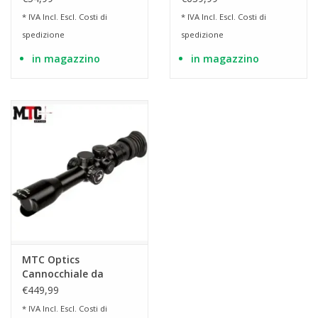
Connect
5-30x50 SCB2
* IVA Incl. Escl.
Costi di
* IVA Incl. Escl.
Costi di
spedizione
spedizione
in magazzino
in magazzino
MTC Optics
Cannocchiale da
puntamento Viper
€449,99
Connect 3-12x32 SCB2
* IVA Incl. Escl.
Costi di