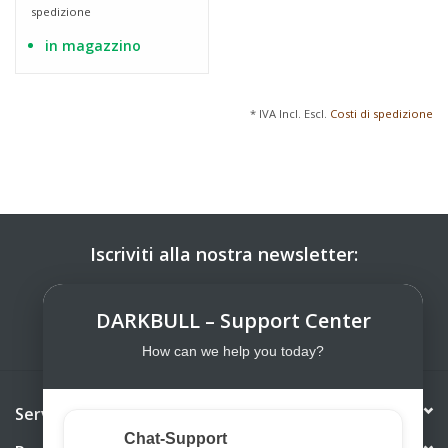
spedizione
in magazzino
* IVA Incl. Escl.
Costi di spedizione
Iscriviti alla nostra newsletter:
ISCRIVITI
DARKBULL – Support Center
How can we help you today?
Servizio di assistenza
Chat-Support