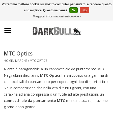
Vorremmo mettere cookie sul vostro computer per aiutarci a rendere questo
sito migliore. Questo va bene?
Sì
No
0 Articoli - €0,00
Maggiori informazioni sui cookie »
Autorità e addestramento al
tiro
Sopravvivenza e attività
all'aperto
MTC Optics
HOME
/
MARCHE
/
MTC OPTICS
equipaggiamento tattico
Niente è paragonabile a un cannocchiale da puntamento
MTC
.
Negli ultimi dieci anni,
MTC Optics
ha sviluppato una gamma di
Ottica e laser
cannocchiali da puntamento per coprire ogni tipo di sport di tiro.
Sia in competizione che nella vita di tutti i giorni, con una
Marche
carabina ad aria compressa o un fucile ad alte prestazioni, un
cannocchiale da puntamento MTC
merita la sua reputazione
giorno dopo giorno.