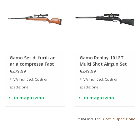
Gamo Set di fucili ad
Gamo Replay 10 IGT
aria compressa Fast
Multi Shot Airgun Set
Shot 10 IGT 4,5 mm
4,5 mm (.177) Diabolo
€279,99
€249,99
(.177) Diabolo
* IVA Incl. Escl.
Costi di
* IVA Incl. Escl.
Costi di
spedizione
spedizione
in magazzino
in magazzino
* IVA Incl. Escl.
Costi di spedizione