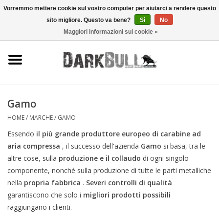
Vorremmo mettere cookie sul vostro computer per aiutarci a rendere questo
sito migliore. Questo va bene?
Sì
No
0 Articoli - €0,00
Maggiori informazioni sui cookie »
Autorità e addestramento al
tiro
Sopravvivenza e attività
all'aperto
Gamo
HOME
/
MARCHE
/
GAMO
equipaggiamento tattico
Essendo
il più grande produttore europeo di carabine ad
aria compressa
, il successo dell'azienda
Gamo
si basa, tra le
Ottica e laser
altre cose, sulla
produzione e il collaudo
di ogni singolo
componente, nonché sulla produzione di tutte le parti metalliche
Marche
nella
propria fabbrica
.
Severi controlli di qualità
garantiscono che solo i
migliori prodotti possibili
raggiungano i clienti.