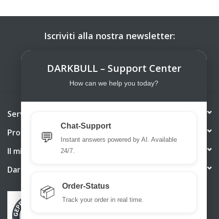
Iscriviti alla nostra newsletter:
ISCRIVITI
DARKBULL – Support Center
How can we help you today?
Servizio di assistenza
Chat-Support
Prodotti
💬
Instant answers powered by AI. Available
Il mio account
24/7.
DarkBull TrendStore
Order-Status
📦
Track your order in real time.