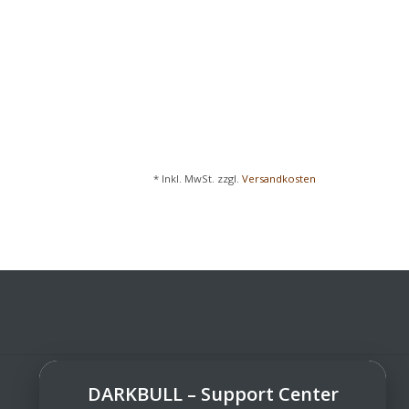
* Inkl. MwSt. zzgl.
Versandkosten
DARKBULL – Support Center
DarkBull TrendStore