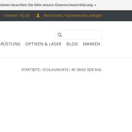
ationen beachten Sie bitte unsere Datenschutzerklärung. »
0 Artikel - €0,00
Mein Konto / Kundenkonto anlegen
SRÜSTUNG
OPTIKEN & LASER
BLOG
MARKEN
STARTSEITE
/
SCHLAGWORTE
/
45 GRAD SIDE RAIL