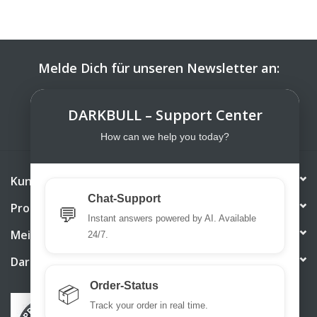
Melde Dich für unseren Newsletter an:
ABONNIEREN
DARKBULL – Support Center
How can we help you today?
Kundendienst
Chat-Support
Produkte
💬
Instant answers powered by AI. Available
Mein Konto
24/7.
DarkBull TrendStore
Order-Status
📦
Track your order in real time.