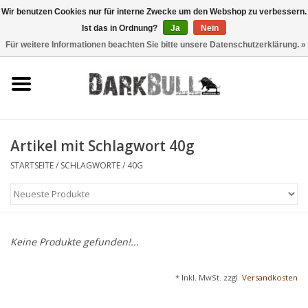
Wir benutzen Cookies nur für interne Zwecke um den Webshop zu verbessern.
Ist das in Ordnung?
Ja
Nein
0 Artikel - €0,00
Für weitere Informationen beachten Sie bitte unsere Datenschutzerklärung. »
Behörden- und
Schiesstraining
Survival & Outdoor
Artikel mit Schlagwort 40g
taktische Ausrüstung
STARTSEITE
/
SCHLAGWORTE
/
40G
Optiken & Laser
Blog
Keine Produkte gefunden!...
Marken
* Inkl. MwSt. zzgl.
Versandkosten