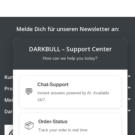
Melde Dich für unseren Newsletter an:
ABONNIEREN
DARKBULL – Support Center
How can we help you today?
Kundendienst
Chat-Support
Produkte
💬
Instant answers powered by AI. Available
Mein Konto
24/7.
DarkBull TrendStore
Order-Status
📦
Track your order in real time.