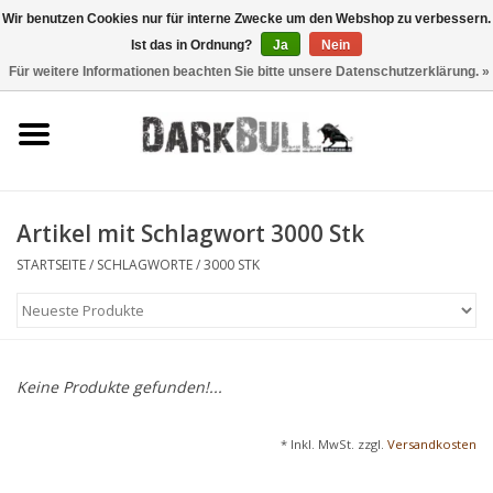
Wir benutzen Cookies nur für interne Zwecke um den Webshop zu verbessern.
Ist das in Ordnung?
Ja
Nein
0 Artikel - €0,00
Für weitere Informationen beachten Sie bitte unsere Datenschutzerklärung. »
Behörden- und
Schiesstraining
Survival & Outdoor
Artikel mit Schlagwort 3000 Stk
taktische Ausrüstung
STARTSEITE
/
SCHLAGWORTE
/
3000 STK
Optiken & Laser
Blog
Keine Produkte gefunden!...
Marken
* Inkl. MwSt. zzgl.
Versandkosten