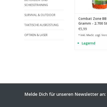
SCHIESSTRAINING
SURVIVAL & OUTDOOR
Combat Zone BB 
Gramm - 2.700 St
TAKTISCHE AUSRÜSTUNG
orange
€5,99
OPTIKEN & LASER
* Inkl. MwSt. zzgl.
Ver
Lagernd
Melde Dich für unseren Newsletter an: