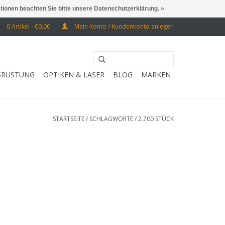
ationen beachten Sie bitte unsere Datenschutzerklärung. »
0 Artikel - €0,00
Mein Konto / Kundenkonto anlegen
SRÜSTUNG
OPTIKEN & LASER
BLOG
MARKEN
STARTSEITE
/
SCHLAGWORTE
/
2.700 STÜCK