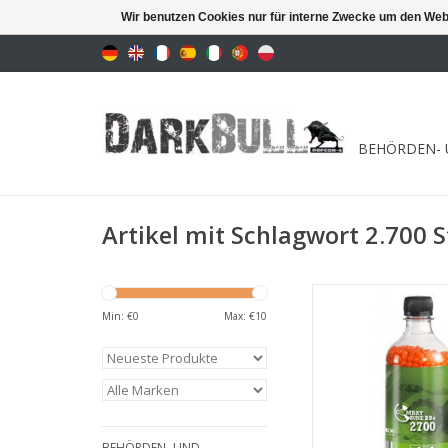
Wir benutzen Cookies nur für interne Zwecke um den Web
BEHÖRDEN- 
Artikel mit Schlagwort 2.700 
BBs für beste Flugei
Min: €
0
Max: €
10
ZUM WARENKORB HI
BEHÖRDEN- UND