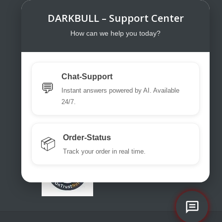
DARKBULL – Support Center
DarkBull TrendStore
DarkBull TrendStore – Your specialist
How can we help you today?
shop for tactical equipment for law
enforcement, military, security services,
fire brigades, rescue teams, sport
Chat-Support
shooters and hunters.
💬
Instant answers powered by AI. Available
Please use our excellent chat
24/7.
support or write us a ticket or an email.
office@darkbull.eu
Order-Status
📦
Track your order in real time.