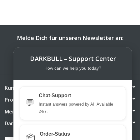
Melde Dich für unseren Newsletter an:
ABONNIEREN
DARKBULL – Support Center
How can we help you today?
Kundendienst
Chat-Support
Produkte
💬
Instant answers powered by AI. Available
Mein Konto
24/7.
DarkBull TrendStore
Order-Status
📦