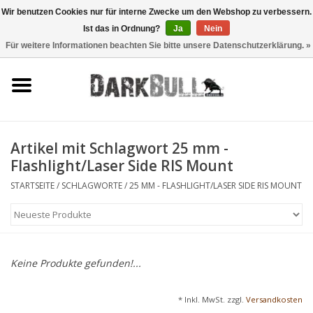
Wir benutzen Cookies nur für interne Zwecke um den Webshop zu verbessern.
Ist das in Ordnung?
Ja
Nein
0 Artikel - €0,00
Für weitere Informationen beachten Sie bitte unsere Datenschutzerklärung. »
Behörden- und
Schiesstraining
Survival & Outdoor
Artikel mit Schlagwort 25 mm -
Flashlight/Laser Side RIS Mount
taktische Ausrüstung
STARTSEITE
/
SCHLAGWORTE
/
25 MM - FLASHLIGHT/LASER SIDE RIS MOUNT
Optiken & Laser
Blog
Keine Produkte gefunden!...
Marken
* Inkl. MwSt. zzgl.
Versandkosten