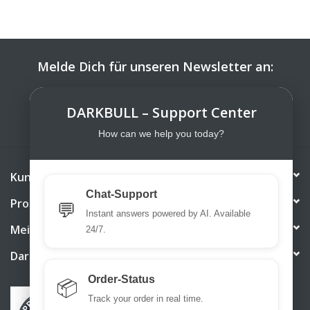
Melde Dich für unseren Newsletter an:
ABONNIEREN
DARKBULL – Support Center
How can we help you today?
Kundendienst
Chat-Support
Produkte
💬
Instant answers powered by AI. Available
Mein Konto
24/7.
DarkBull TrendStore
Order-Status
📦
Track your order in real time.