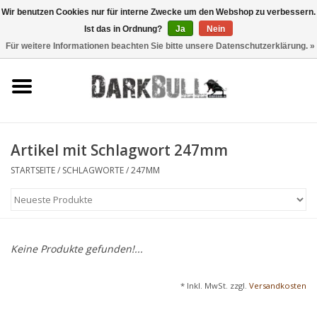
Wir benutzen Cookies nur für interne Zwecke um den Webshop zu verbessern.
Ist das in Ordnung?
Ja
Nein
0 Artikel - €0,00
Für weitere Informationen beachten Sie bitte unsere Datenschutzerklärung. »
Behörden- und
Schiesstraining
Survival & Outdoor
Artikel mit Schlagwort 247mm
taktische Ausrüstung
STARTSEITE
/
SCHLAGWORTE
/
247MM
Optiken & Laser
Blog
Keine Produkte gefunden!...
Marken
* Inkl. MwSt. zzgl.
Versandkosten