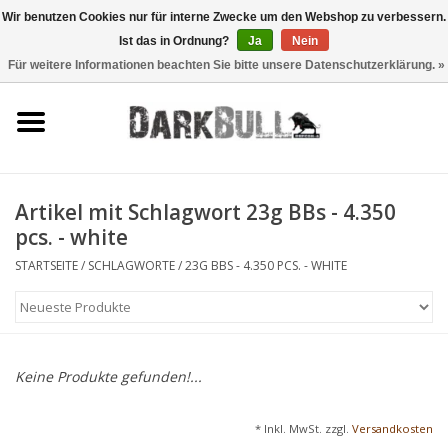
Wir benutzen Cookies nur für interne Zwecke um den Webshop zu verbessern.
Ist das in Ordnung?
Ja
Nein
0 Artikel - €0,00
Für weitere Informationen beachten Sie bitte unsere Datenschutzerklärung. »
Behörden- und
Schiesstraining
Survival & Outdoor
Artikel mit Schlagwort 23g BBs - 4.350
pcs. - white
taktische Ausrüstung
STARTSEITE
/
SCHLAGWORTE
/
23G BBS - 4.350 PCS. - WHITE
Optiken & Laser
Blog
Keine Produkte gefunden!...
Marken
* Inkl. MwSt. zzgl.
Versandkosten