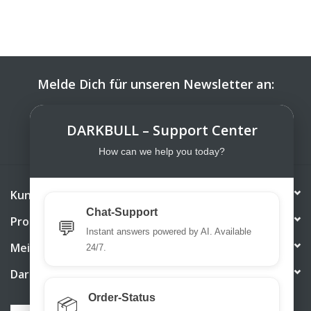
Melde Dich für unseren Newsletter an:
ABONNIEREN
DARKBULL – Support Center
How can we help you today?
Kundendienst
Chat-Support
Produkte
💬
Instant answers powered by AI. Available
Mein Konto
24/7.
DarkBull TrendStore
Order-Status
📦