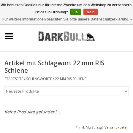
Wir benutzen Cookies nur für interne Zwecke um den Webshop zu verbessern.
Ist das in Ordnung?
Ja
Nein
0 Artikel - €0,00
Für weitere Informationen beachten Sie bitte unsere Datenschutzerklärung. »
Behörden- und
Schiesstraining
Survival & Outdoor
Artikel mit Schlagwort 22 mm RIS
Schiene
taktische Ausrüstung
STARTSEITE
/
SCHLAGWORTE
/
22 MM RIS SCHIENE
Optiken & Laser
Blog
Keine Produkte gefunden!...
Marken
* Inkl. MwSt. zzgl.
Versandkosten