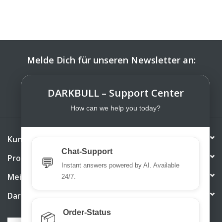
Melde Dich für unseren Newsletter an:
ABONNIEREN
DARKBULL – Support Center
How can we help you today?
Kundendienst
Chat-Support
Produkte
💬
Instant answers powered by AI. Available
Mein Konto
24/7.
DarkBull TrendStore
Order-Status
📦