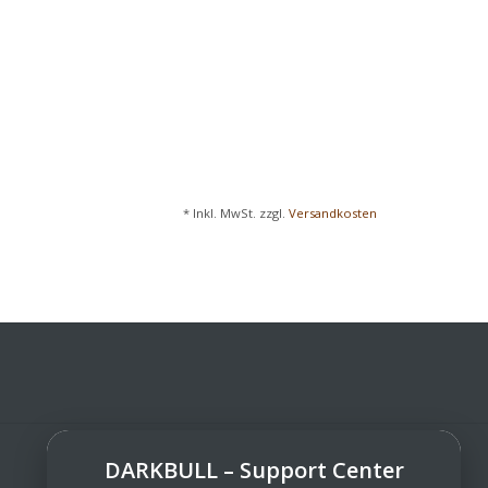
* Inkl. MwSt. zzgl.
Versandkosten
DARKBULL – Support Center
DarkBull TrendStore