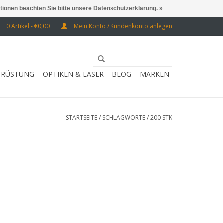
ationen beachten Sie bitte unsere Datenschutzerklärung. »
0 Artikel - €0,00
Mein Konto / Kundenkonto anlegen
SRÜSTUNG
OPTIKEN & LASER
BLOG
MARKEN
STARTSEITE
/
SCHLAGWORTE
/
200 STK