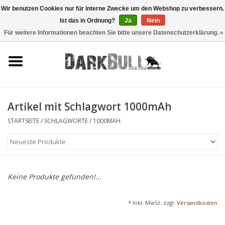
Wir benutzen Cookies nur für interne Zwecke um den Webshop zu verbessern.
Ist das in Ordnung?
Ja
Nein
0 Artikel - €0,00
Für weitere Informationen beachten Sie bitte unsere Datenschutzerklärung. »
Behörden- und
Schiesstraining
Survival & Outdoor
Artikel mit Schlagwort 1000mAh
taktische Ausrüstung
STARTSEITE
/
SCHLAGWORTE
/
1000MAH
Optiken & Laser
Blog
Keine Produkte gefunden!...
Marken
* Inkl. MwSt. zzgl.
Versandkosten