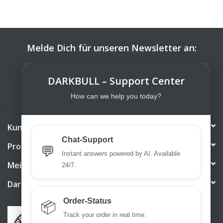
Melde Dich für unseren Newsletter an:
ABONNIEREN
DARKBULL – Support Center
How can we help you today?
Kundendienst
Chat-Support
Produkte
💬
Instant answers powered by AI. Available
Mein Konto
24/7.
DarkBull TrendStore
Order-Status
📦
Track your order in real time.