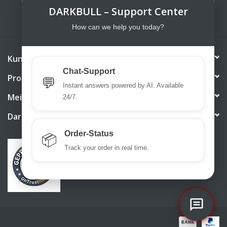
ABONNIEREN
DARKBULL – Support Center
How can we help you today?
Kundendienst
Chat-Support
Produkte
💬
Instant answers powered by AI. Available
Mein Konto
24/7.
DarkBull TrendStore
Order-Status
📦
Track your order in real time.