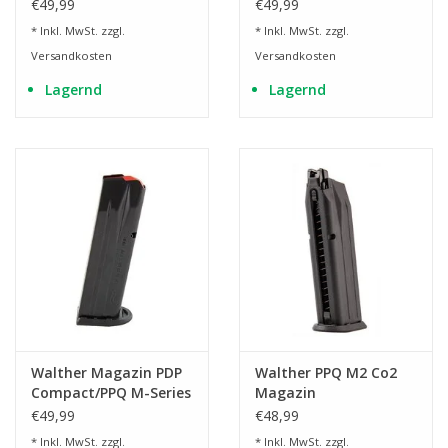
9mmx19, 18 Schuss
€49,99
€49,99
* Inkl. MwSt. zzgl.
* Inkl. MwSt. zzgl.
Versandkosten
Versandkosten
Lagernd
Lagernd
Walther Magazin PDP
Walther PPQ M2 Co2
Compact/PPQ M-Series
Magazin
9mmx19, 15 Schuss
€49,99
€48,99
* Inkl. MwSt. zzgl.
* Inkl. MwSt. zzgl.