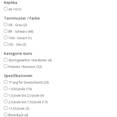
Replika
AK 74
(1)
Tarnmuster / Farbe
GR - Grau
(2)
BK - Schwarz
(66)
TAN - Desert
(1)
OD - Oliv
(2)
Kategorie Guns
Sturmgewehre / Karabiner
(4)
Pistolen / Revolver
(32)
Spezifikationen
"F"ung für Deutschland
(20)
< 0,50 Joule
(10)
1,0 Joule bis 2,0 Joule
(6)
2,0 Joule bis 7,50 Joule
(13)
>7,50 Joule
(3)
Blow Back
(9)