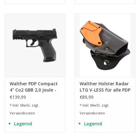
Walther PDP Compact
Walther Holster Radar
4" Co2 GBB 2,0 Joule -
LTG V-LESS für alle PDP
BK
Polymer Modelle (PDP
€139,99
€89,99
FS, Compact, F-Serie,
* Inkl. MwSt. zzgl.
* Inkl. MwSt. zzgl.
Pro)
Versandkosten
Versandkosten
Lagernd
Lagernd