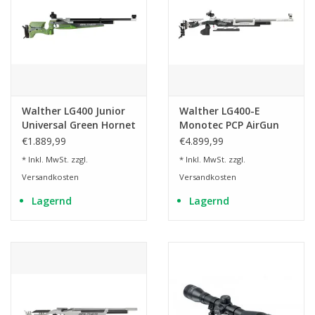
Walther LG400 Junior
Walther LG400-E
Universal Green Hornet
Monotec PCP AirGun
PCP Match AirGun
€1.889,99
€4.899,99
* Inkl. MwSt. zzgl.
* Inkl. MwSt. zzgl.
Versandkosten
Versandkosten
Lagernd
Lagernd