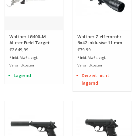
Walther LG400-M
Walther Zielfernrohr
Alutec Field Target
6x42 inklusive 11 mm
Match PCP
Montageringe für
€2.649,99
€79,99
AirGun
* Inkl. MwSt. zzgl.
* Inkl. MwSt. zzgl.
Versandkosten
Versandkosten
Lagernd
Derzeit nicht
lagernd