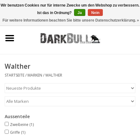
Wir benutzen Cookies nur für interne Zwecke um den Webshop zu verbessern.
Ist das in Ordnung?
Ja
Nein
0 Artikel - €0,00
Für weitere Informationen beachten Sie bitte unsere Datenschutzerklärung. »
Behörden- und
Schiesstraining
Survival & Outdoor
Walther
taktische Ausrüstung
STARTSEITE
/
MARKEN
/
WALTHER
Optiken & Laser
Blog
Aussenteile
Zweibeine
(1)
Marken
Griffe
(1)