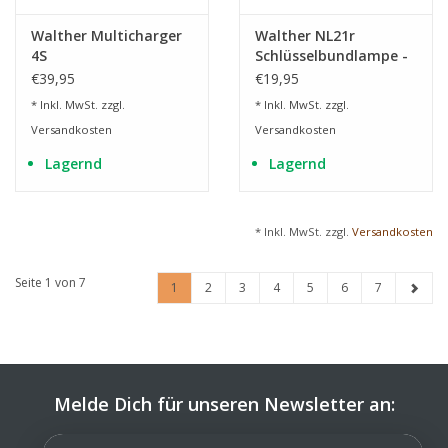
Walther Multicharger
Walther NL21r
4S
Schlüsselbundlampe -
200 Lumen
€39,95
€19,95
* Inkl. MwSt. zzgl.
* Inkl. MwSt. zzgl.
Versandkosten
Versandkosten
Lagernd
Lagernd
* Inkl. MwSt. zzgl.
Versandkosten
Seite 1 von 7
1
2
3
4
5
6
7
Melde Dich für unseren Newsletter an: