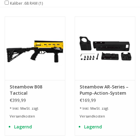
Kaliber .68 RAM
(1)
Steambow B08
Steambow AR-Series –
Tactical
Pump-Action-System
Kugelarmbrust -
€399,99
€169,99
Kaliber .68
* Inkl. MwSt. zzgl.
* Inkl. MwSt. zzgl.
Versandkosten
Versandkosten
Lagernd
Lagernd