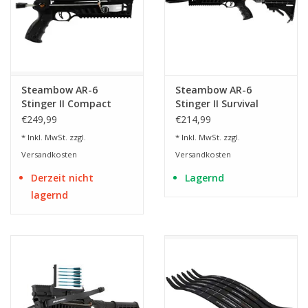
Steambow AR-6
Steambow AR-6
Stinger II Compact
Stinger II Survival
Repetierarmbrust mit
Armbrust
€249,99
€214,99
6 Schuss
* Inkl. MwSt. zzgl.
* Inkl. MwSt. zzgl.
Schnellfeuermagazin
Versandkosten
Versandkosten
Derzeit nicht
Lagernd
lagernd