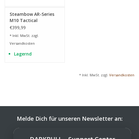
Steambow AR-Series
M10 Tactical
Repetierarmbrust mit
€399,99
10 Schuss
* Inkl. MwSt. zzgl.
Wechselmagazin
Versandkosten
Lagernd
* Inkl. MwSt. zzgl.
Versandkosten
Melde Dich für unseren Newsletter an:
ABONNIEREN