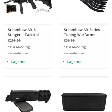
Steambow AR-6
Steambow AR-Series –
Stinger II Tactical
Tuning Wurfarme
Repetierarmbrust mit
€299,99
€69,99
6 Schuss
* Inkl. MwSt. zzgl.
* Inkl. MwSt. zzgl.
Schnellfeuermagazin
Versandkosten
Versandkosten
Lagernd
Lagernd