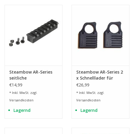
Steambow AR-Series
Steambow AR-Series 2
seitliche
x Schnelllader für
Picatinnyschiene
jeweils 5 Pfeile
€14,99
€26,99
* Inkl. MwSt. zzgl.
* Inkl. MwSt. zzgl.
Versandkosten
Versandkosten
Lagernd
Lagernd