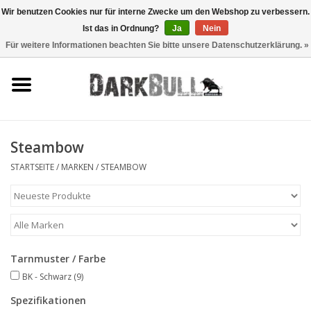
Wir benutzen Cookies nur für interne Zwecke um den Webshop zu verbessern.
Ist das in Ordnung?
Ja
Nein
0 Artikel - €0,00
Für weitere Informationen beachten Sie bitte unsere Datenschutzerklärung. »
Behörden- und
Schiesstraining
Survival & Outdoor
Steambow
taktische Ausrüstung
STARTSEITE
/
MARKEN
/
STEAMBOW
Optiken & Laser
Blog
Tarnmuster / Farbe
BK - Schwarz
(9)
Marken
Spezifikationen