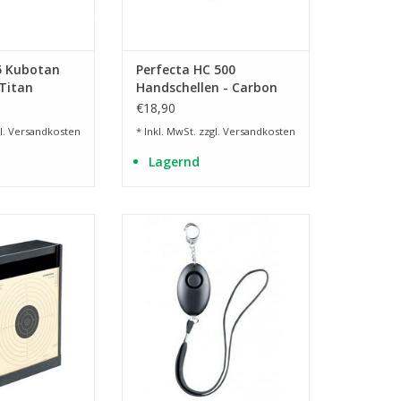
5 Kubotan
Perfecta HC 500
nTitan
Handschellen - Carbon
Stahl
€18,90
l.
Versandkosten
* Inkl. MwSt. zzgl.
Versandkosten
Lagernd
 17 cm
mit Schlüsselring
RB HINZUFÜGEN
ZUM WARENKORB HINZUFÜGEN