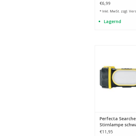
€6,99
* Inkl. MwSt. zzgl.
Ver
Lagernd
50 Lumen
ZUM WARENKORB HI
Perfecta Searche
Stirnlampe schw
€11,95