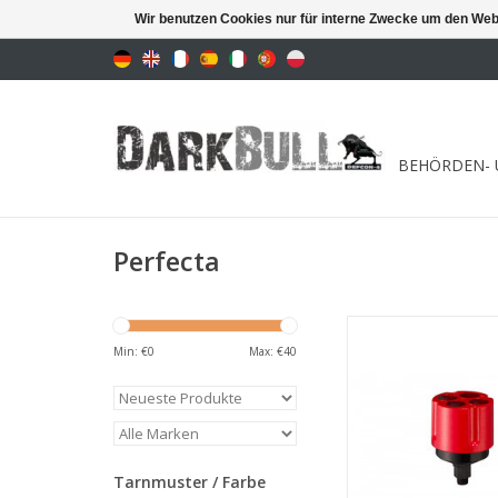
Wir benutzen Cookies nur für interne Zwecke um den Web
BEHÖRDEN- 
Perfecta
Abschuss von bis zu 
gleichzeiti
Min: €
0
Max: €
40
ZUM WARENKORB HI
Tarnmuster / Farbe