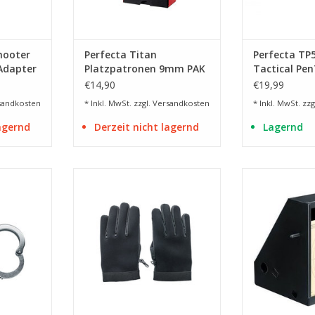
hooter
Perfecta Titan
Perfecta TP
 Adapter
Platzpatronen 9mm PAK
Tactical Pe
- 50 Stück
€14,90
€19,99
sandkosten
* Inkl. MwSt. zzgl.
Versandkosten
* Inkl. MwSt. zzg
lagernd
Derzeit nicht lagernd
Lagernd
chanismus
mit Schnittschutzeinlage
17 x
NZUFÜGEN
ZUM WARENKORB HINZUFÜGEN
ZUM WARENKO