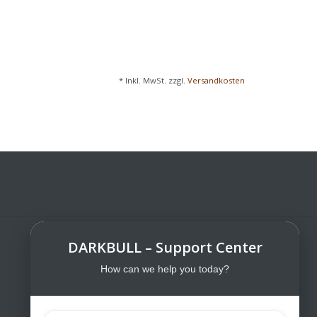
* Inkl. MwSt. zzgl.
Versandkosten
DARKBULL – Support Center
DarkBull TrendStore
DarkBull TrendStore – Your specialist
How can we help you today?
shop for tactical equipment for law
enforcement, military, security services,