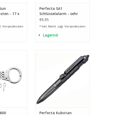
rGun
Perfecta SA1
sten - 17 x
Schlüsselalarm - sehr
laut 120 db
€9,95
l.
Versandkosten
* Inkl. MwSt. zzgl.
Versandkosten
Lagernd
t Gürtelschlaufe
Selbstverteidigung
RB HINZUFÜGEN
ZUM WARENKORB HINZUFÜGEN
 600
Perfecta Kubotan