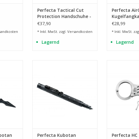
Perfecta Tactical Cut
Perfecta Ai
Protection Handschuhe -
Kugelfangka
l
BK - L
17 cm
€37,90
€28,99
sandkosten
* Inkl. MwSt. zzgl.
Versandkosten
* Inkl. MwSt. zzg
Lagernd
Lagernd
ing
mit LED Leuchte
inkl. Tasche mi
NZUFÜGEN
ZUM WARENKORB HINZUFÜGEN
ZUM WARENKO
ubotan
Perfecta Kubotan
Perfecta HC