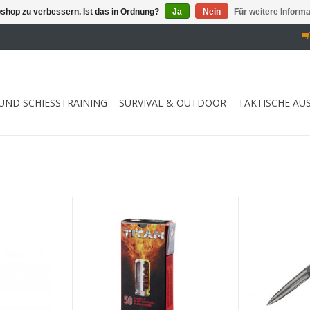
shop zu verbessern. Ist das in Ordnung?
Ja
Nein
Für weitere Inform
UND SCHIESSTRAINING
SURVIVAL & OUTDOOR
TAKTISCHE AU
4 Effekten
für Gas Signalwaffen im Kaliber 9
Kugelschrei
g
mm PAK passend
ZUM WARENKO
NZUFÜGEN
ZUM WARENKORB HINZUFÜGEN