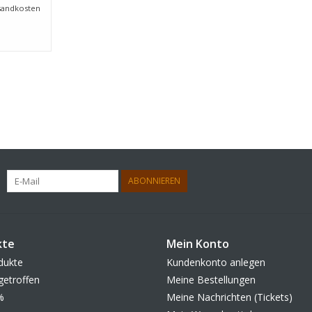
sandkosten
ABONNIEREN
kte
Mein Konto
dukte
Kundenkonto anlegen
getroffen
Meine Bestellungen
%
Meine Nachrichten (Tickets)