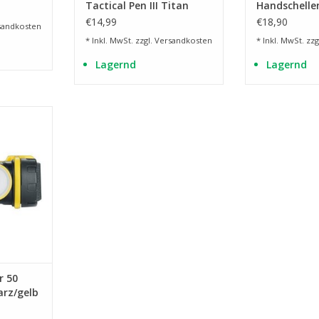
Tactical Pen III Titan
Handschelle
Stahl
€14,99
€18,90
sandkosten
* Inkl. MwSt. zzgl.
Versandkosten
* Inkl. MwSt. zzg
Lagernd
Lagernd
NZUFÜGEN
r 50
arz/gelb