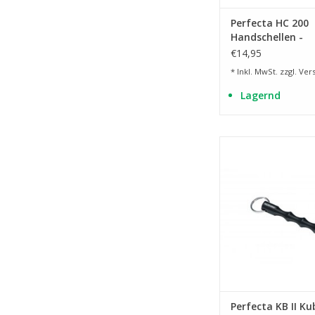
Perfecta HC 200
Handschellen -
vernickelter Stah
€14,95
* Inkl. MwSt. zzgl.
Ver
Lagernd
mit Schlüsselr
ZUM WARENKORB HI
Perfecta KB II K