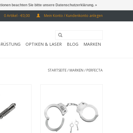
ationen beachten Sie bitte unsere Datenschutzerklärung. »
0 Artikel - €0,00
Mein Konto / Kundenkonto anlegen
SRÜSTUNG
OPTIKEN & LASER
BLOG
MARKEN
STARTSEITE
/
MARKEN
/
PERFECTA
ber + Kubotan
inkl. Tasche mit Gürtelschlaufe
RB HINZUFÜGEN
ZUM WARENKORB HINZUFÜGEN