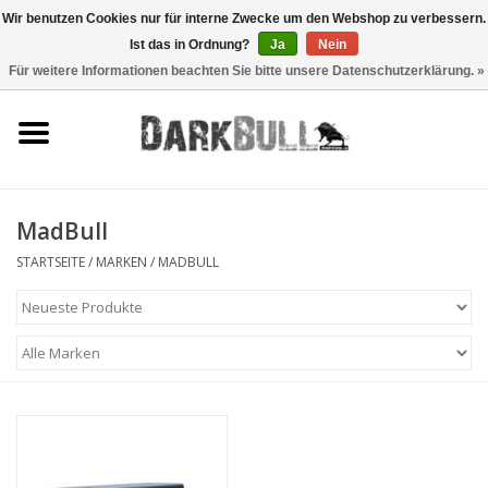
Wir benutzen Cookies nur für interne Zwecke um den Webshop zu verbessern.
Ist das in Ordnung?
Ja
Nein
0 Artikel - €0,00
Für weitere Informationen beachten Sie bitte unsere Datenschutzerklärung. »
Behörden- und
Schiesstraining
Survival & Outdoor
MadBull
taktische Ausrüstung
STARTSEITE
/
MARKEN
/
MADBULL
Optiken & Laser
Blog
Marken