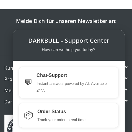
Melde Dich für unseren Newsletter an:
ABONNIEREN
DARKBULL – Support Center
How can we help you today?
Kundendienst
Chat-Support
Produkte
💬
Instant answers powered by AI. Available
Mein Konto
24/7.
DarkBull TrendStore
Order-Status
📦
Track your order in real time.