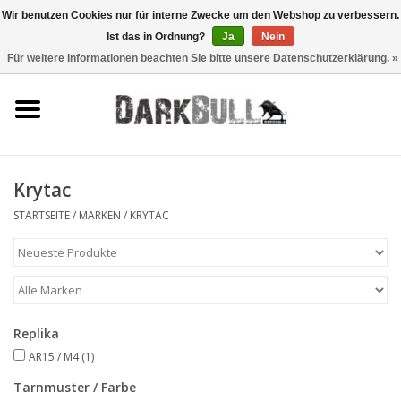
Wir benutzen Cookies nur für interne Zwecke um den Webshop zu verbessern.
Ist das in Ordnung?
Ja
Nein
0 Artikel - €0,00
Für weitere Informationen beachten Sie bitte unsere Datenschutzerklärung. »
Behörden- und
Schiesstraining
Survival & Outdoor
Krytac
taktische Ausrüstung
STARTSEITE
/
MARKEN
/
KRYTAC
Optiken & Laser
Blog
Replika
AR15 / M4
(1)
Marken
Tarnmuster / Farbe