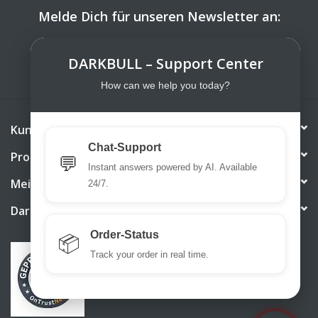
Melde Dich für unseren Newsletter an:
ABONNIEREN
DARKBULL – Support Center
How can we help you today?
Kundendienst
Chat-Support
Produkte
💬
Instant answers powered by AI. Available
Mein Konto
24/7.
DarkBull TrendStore
Order-Status
📦
Track your order in real time.