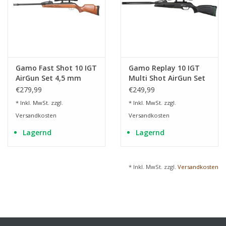
Gamo Fast Shot 10 IGT
Gamo Replay 10 IGT
AirGun Set 4,5 mm
Multi Shot AirGun Set
(.177) Diabolo
4,5 mm (.177) Diabolo
€279,99
€249,99
* Inkl. MwSt. zzgl.
* Inkl. MwSt. zzgl.
Versandkosten
Versandkosten
Lagernd
Lagernd
* Inkl. MwSt. zzgl.
Versandkosten