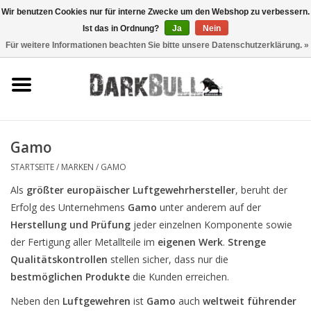
Wir benutzen Cookies nur für interne Zwecke um den Webshop zu verbessern.
Ist das in Ordnung?
Ja
Nein
0 Artikel - €0,00
Für weitere Informationen beachten Sie bitte unsere Datenschutzerklärung. »
Behörden- und
Schiesstraining
Survival & Outdoor
Gamo
taktische Ausrüstung
STARTSEITE
/
MARKEN
/
GAMO
Als
größter europäischer Luftgewehrhersteller
, beruht der
Optiken & Laser
Erfolg des Unternehmens
Gamo
unter anderem auf der
Herstellung und Prüfung
jeder einzelnen Komponente sowie
Blog
der Fertigung aller Metallteile im
eigenen Werk
.
Strenge
Qualitätskontrollen
stellen sicher, dass nur die
bestmöglichen Produkte
die Kunden erreichen.
Marken
Neben den
Luftgewehren
ist
Gamo
auch
weltweit führender